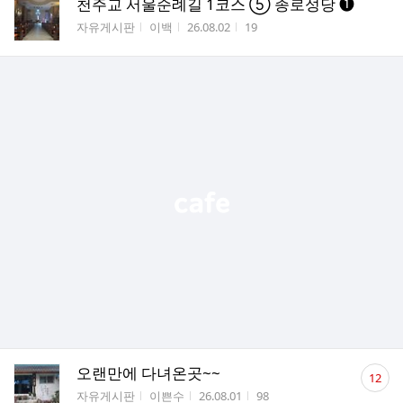
천주교 서울순례길 1코스 ⑤ 종로성당 ❶
게시판명
작성자
작성시간
조회수
자유게시판
이백
26.08.02
19
댓
오랜만에 다녀온곳~~
12
글
게시판명
작성자
작성시간
조회수
자유게시판
이쁜수
26.08.01
98