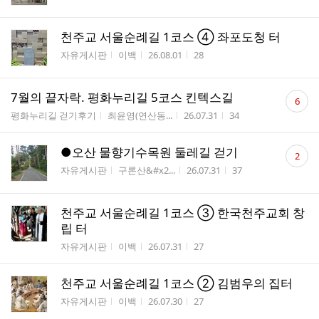
수
천주교 서울순례길 1코스 ④ 좌포도청 터
게시판명
작성자
작성시간
조회수
자유게시판
이백
26.08.01
28
댓
7월의 끝자락. 평화누리길 5코스 킨텍스길
6
글
게시판명
작성자
작성시간
조회수
평화누리길 걷기후기
최윤영(연산동...
26.07.31
34
수
댓
●오산 물향기수목원 둘레길 걷기
2
글
게시판명
작성자
작성시간
조회수
자유게시판
구론산&#x2...
26.07.31
37
수
천주교 서울순례길 1코스 ③ 한국천주교회 창
립 터
게시판명
작성자
작성시간
조회수
자유게시판
이백
26.07.31
27
천주교 서울순례길 1코스 ② 김범우의 집터
게시판명
작성자
작성시간
조회수
자유게시판
이백
26.07.30
27