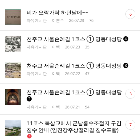
댓
비가 오락가락 하던날에~~
6
글
게시판명
작성자
작성시간
조회수
자유게시판
이쁜수
26.07.23
76
수
천주교 서울순례길 1코스 ① 명동대성당 ❹
게시판명
작성자
작성시간
조회수
자유게시판
이백
26.07.23
35
천주교 서울순례길 1코스 ① 명동대성당 ❸
게시판명
작성자
작성시간
조회수
자유게시판
이백
26.07.22
47
댓
천주교 서울순례길 1코스 ① 명동대성당
3
글
❷
수
게시판명
작성자
작성시간
조회수
자유게시판
이백
26.07.21
54
댓
11코스 북삼교에서 군남홍수조절지 구간
7
글
침수 안내 (임진강주상절리길 침수포함)
수