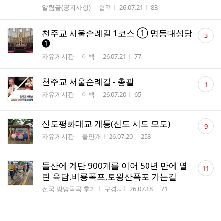
게시판명
작성자
작성시간
조회수
알림글(공지사항)
협객
26.07.21
83
댓
천주교 서울순례길 1코스 ① 명동대성당
3
글
❶
수
게시판명
작성자
작성시간
조회수
자유게시판
이백
26.07.21
77
댓
천주교 서울순례길 - 총괄
1
글
게시판명
작성자
작성시간
조회수
자유게시판
이백
26.07.20
65
수
댓
신도평화대교 개통(신도 시도 모도)
9
글
게시판명
작성자
작성시간
조회수
자유게시판
물안개
26.07.20
258
수
댓
돌산에 계단 900개를 이어 50년 만에 열
11
글
린 육담.비룡폭포,토왕산폭포 가는길
수
게시판명
작성자
작성시간
조회수
전국 방방곡곡 후기
구경...
26.07.18
71
댓
국립공원 및 국가유산 탐방 가결산...(19)
10