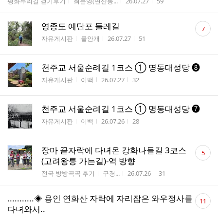
게시판명
작성자
작성시간
조회수
평화누리길 걷기후기
최윤영(연산동...
26.07.27
59
댓
영종도 예단포 둘레길
7
글
게시판명
작성자
작성시간
조회수
자유게시판
물안개
26.07.27
51
수
천주교 서울순례길 1코스 ① 명동대성당 ❽
게시판명
작성자
작성시간
조회수
자유게시판
이백
26.07.27
32
천주교 서울순례길 1코스 ① 명동대성당 ❼
게시판명
작성자
작성시간
조회수
자유게시판
이백
26.07.26
28
댓
장마 끝자락에 다녀온 강화나들길 3코스
5
글
(고려왕릉 가는길)-역 방향
수
게시판명
작성자
작성시간
조회수
전국 방방곡곡 후기
구경...
26.07.26
31
댓
...........◈ 용인 연화산 자락에 자리잡은 와우정사를
11
글
다녀와서..
수