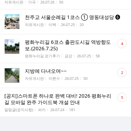
게시판명
작성자
작성시간
조회수
자유게시판
가곡
26.07.26
50
천주교 서울순례길 1코스 ① 명동대성당 ❻
게시판명
작성자
작성시간
조회수
자유게시판
이백
26.07.25
20
댓
평화누리길 6코스 출판도시길 역방향도
4
글
보.(2026.7.25)
수
게시판명
작성자
작성시간
조회수
평화누리길 걷기후기
금강
26.07.25
58
댓
지방에 다녀오며~~
2
글
게시판명
작성자
작성시간
조회수
자유게시판
이쁜수
26.07.25
50
수
댓
[공지]스마트폰 하나로 완벽 대비! 2026 평화누리
5
글
길 모바일 완주 가이드북 개설 안내
수
게시판명
작성자
작성시간
조회수
알림글(공지사항)
퍼카
26.07.24
181