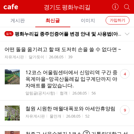
cafe
경기도 평화누리길
카
개
페
별
개
정
카
게시판
최신글
이미지
가입하기
보
별
페
전
전
보
검
평화누리길 종주인증어플 변경 안내 및 사용법(아이나비 스탬프 - 오르다)
필독
카
공지목록 펼치기/접기
체
기
색
체
페
글
글
어떤 돌을 옮기려고 할 때 도저히 손을 쓸 수 없다면 ~
리
메
게시판명
작성자
작성시간
조회수
자유게시판
달가듯이
26.08.05
39
스
뉴
트
댓
12코스 어울림센터에서 신망리역 구간 중
4
글
옥계마을~망곡산둘레길 입구계단까지 야
수
자매트를 깔았습니다.
게시판명
작성자
작성시간
조회수
알림글(공지사항)
협객
26.08.05
56
댓
철원 시원한 매월대폭포와 아세안휴양림
9
글
게시판명
작성자
작성시간
조회수
자유게시판
물안개
26.08.05
52
수
천주교 서울순례길 1코스 ⑦ 가톨릭대학교 성