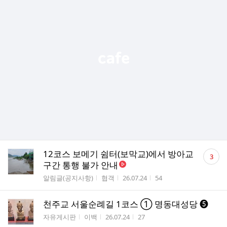
댓
12코스 보메기 쉼터(보막교)에서 방아교
3
글
구간 통행 불가 안내
수
게시판명
작성자
작성시간
조회수
알림글(공지사항)
협객
26.07.24
54
천주교 서울순례길 1코스 ① 명동대성당 ❺
게시판명
작성자
작성시간
조회수
자유게시판
이백
26.07.24
27