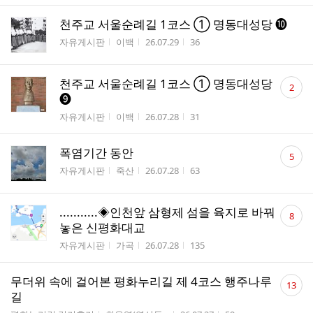
천주교 서울순례길 1코스 ① 명동대성당 ❿
게시판명
작성자
작성시간
조회수
자유게시판
이백
26.07.29
36
댓
천주교 서울순례길 1코스 ① 명동대성당
2
글
❾
수
게시판명
작성자
작성시간
조회수
자유게시판
이백
26.07.28
31
댓
폭염기간 동안
5
글
게시판명
작성자
작성시간
조회수
자유게시판
죽산
26.07.28
63
수
댓
...........◈인천앞 삼형제 섬을 육지로 바꿔
8
글
놓은 신평화대교
수
게시판명
작성자
작성시간
조회수
자유게시판
가곡
26.07.28
135
댓
무더위 속에 걸어본 평화누리길 제 4코스 행주나루
13
글
길
수