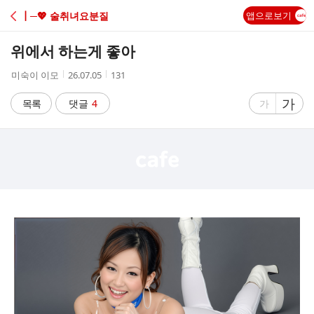
C
┃─💖 술취녀요분질
앱으로보기
A
위에서 하는게 좋아
F
작
작
조
미숙이 이모
26.07.05
131
성
성
회
E
자
시
수
글
가
글
목록
댓글
4
가
간
자
자
크
크
기
기
크
작
게
게