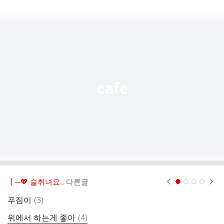
게
시
글
추
가
기
능
열
기
┃─💖 술취녀요..
다른글
현재페이지 1
2
3
4
댓
푸짐이
(
3
)
오
글
댓
위에서 하는게 좋아
(
4
)
정