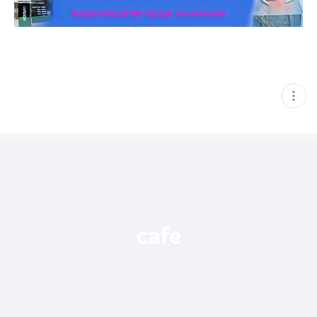
현
재
게
시
글
추
가
기
능
열
기