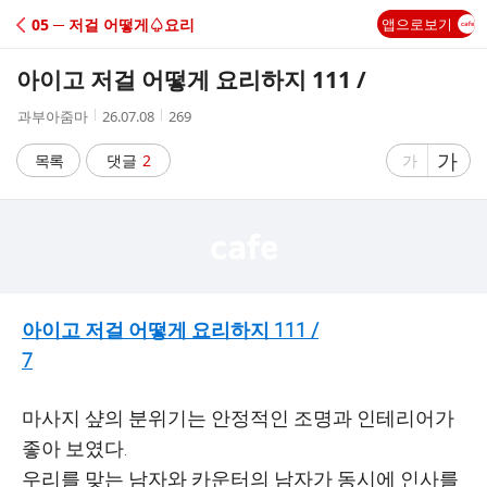
C
05 ─ 저걸 어떻게♤요리
앱으로보기
A
아이고 저걸 어떻게 요리하지 111 /
F
작
작
조
과부아줌마
26.07.08
269
성
성
회
E
자
시
수
글
가
글
목록
댓글
2
가
간
자
자
크
크
기
기
크
작
게
게
아이고 저걸 어떻게 요리하지 111 /
7
마사지 샾의 분위기는 안정적인 조명과 인테리어가
좋아 보였다.
우리를 맞는 남자와 카운터의 남자가 동시에 인사를