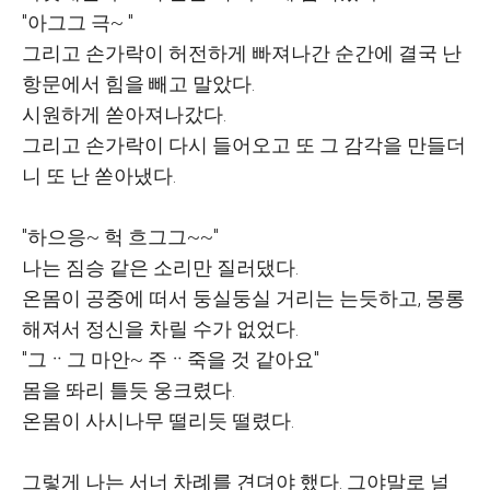
"아그그 극~ "
그리고 손가락이 허전하게 빠져나간 순간에 결국 난
항문에서 힘을 빼고 말았다.
시원하게 쏟아져나갔다.
그리고 손가락이 다시 들어오고 또 그 감각을 만들더
니 또 난 쏟아냈다.
"하으응~ 헉 흐그그~~"
나는 짐승 같은 소리만 질러댔다.
온몸이 공중에 떠서 둥실둥실 거리는 는듯하고, 몽롱
해져서 정신을 차릴 수가 없었다.
"그ᆢ그 마안~ 주ᆢ죽을 것 같아요"
몸을 똬리 틀듯 웅크렸다.
온몸이 사시나무 떨리듯 떨렸다.
그렇게 나는 서너 차례를 견뎌야 했다. 그야말로 널