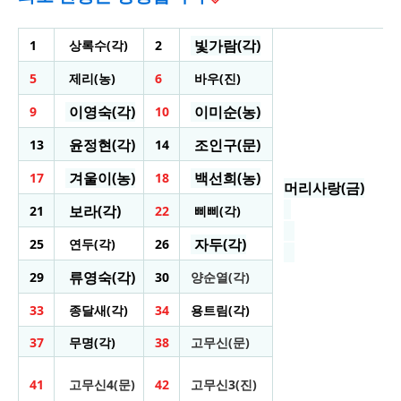
빛가람(각)
1
상록수(각)
2
5
제리(농)
6
바우(진)
이영숙(각)
이미순(농)
9
10
윤정현(각)
조인구(문)
13
14
겨울이(농)
백선희(농)
17
18
머리사랑(
금)
보라(각)
21
22
삐삐(각)
자두(각)
25
연두(각)
26
류영숙(각)
29
30
양순열(각)
33
종달새(각)
34
용트림(각)
37
무명(각)
38
고무신(문)
41
고무신4(문)
42
고무신3(진)