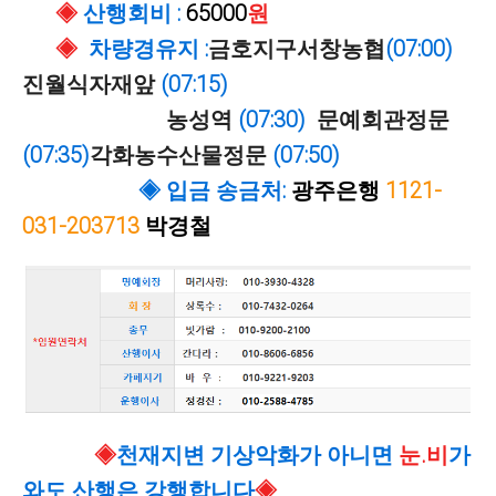
◈
산행회비
:
65000
원
◈
차량경유지 :
금호지구서창농협
(07:00)
진월식자재앞
(07:15)
농성역
(07:30)
문예회관정문
(07:35)
각화농수산물정문
(07:50)
◈ 입금 송금처:
광주은행
1121-
031-203713
박경철
◈
천재지변 기상악화가 아니면
눈.비
가
와도 산행은 강행합니다
◈