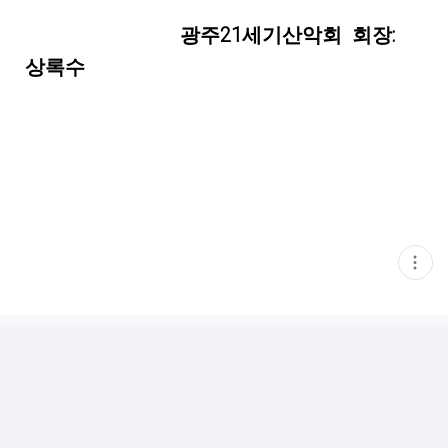
광주21세기산악회 회장:
상록수
현
재
게
시
글
추
가
기
능
열
기