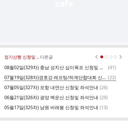
정기산행 신청및 ..
다른글
현재페이지 1
2
3
4
댓
08월02일(329차) 충남 성치산 십이폭포 신청및 좌석안내
(
41
)
0
글
댓
07월19일(328차)경호강 레프팅/하계단합대회 신청및 좌석안내
(
22
)
0
글
댓
07월05일(327차) 포항 내연산 신청및 좌석안내
(
26
)
0
글
댓
06월21일(326차) 광양 백운산 신청및 좌석안내
(
29
)
0
글
댓
05월17일(325차) 남원 바래봉 신청및 좌석안내
(
13
)
글