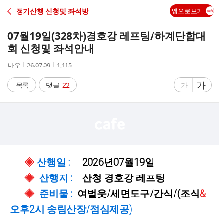
C
정기산행 신청및 좌석방
앱으로보기
A
07월19일(328차)경호강 레프팅/하계단합대
F
회 신청및 좌석안내
작
작
조
바우
26.07.09
1,115
E
성
성
회
자
시
수
글
가
글
목록
댓글
22
가
간
자
자
크
크
기
기
크
작
게
게
◈
산행일 :
2026년07월19일
◈
산행지 :
산청 경호강 레프팅
◈
준비물 :
여벌웃/세면도구/간식/
(조식
&
오후2시 송림산장/점심제공
)