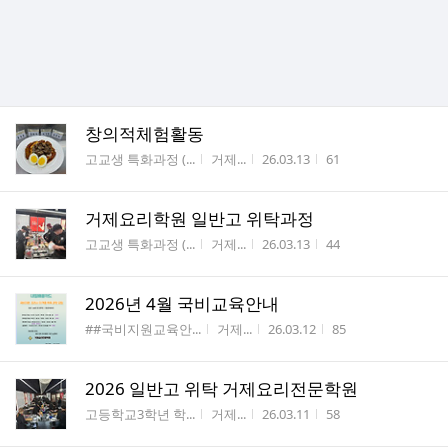
창의적체험활동
게시판명
작성자
작성시간
조회수
고교생 특화과정 (...
거제...
26.03.13
61
거제요리학원 일반고 위탁과정
게시판명
작성자
작성시간
조회수
고교생 특화과정 (...
거제...
26.03.13
44
2026년 4월 국비교육안내
게시판명
작성자
작성시간
조회수
##국비지원교육안...
거제...
26.03.12
85
2026 일반고 위탁 거제요리전문학원
게시판명
작성자
작성시간
조회수
고등학교3학년 학...
거제...
26.03.11
58