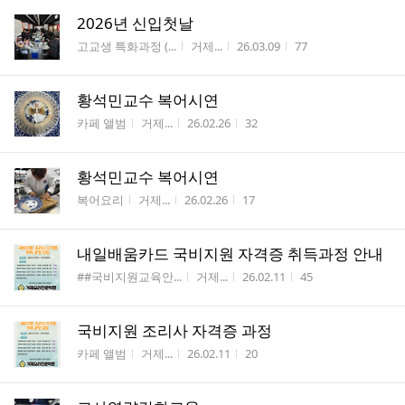
2026년 신입첫날
게시판명
작성자
작성시간
조회수
고교생 특화과정 (...
거제...
26.03.09
77
황석민교수 복어시연
게시판명
작성자
작성시간
조회수
카페 앨범
거제...
26.02.26
32
황석민교수 복어시연
게시판명
작성자
작성시간
조회수
복어요리
거제...
26.02.26
17
내일배움카드 국비지원 자격증 취득과정 안내
게시판명
작성자
작성시간
조회수
##국비지원교육안...
거제...
26.02.11
45
국비지원 조리사 자격증 과정
게시판명
작성자
작성시간
조회수
카페 앨범
거제...
26.02.11
20