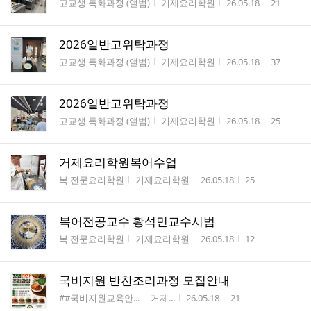
게시판명
작성자
작성시간
조회수
고교생 특화과정 (앨범)
거제요리학원
26.05.18
21
2026일반고위탁과정
게시판명
작성자
작성시간
조회수
고교생 특화과정 (앨범)
거제요리학원
26.05.18
37
2026일반고위탁과정
게시판명
작성자
작성시간
조회수
고교생 특화과정 (앨범)
거제요리학원
26.05.18
25
거제요리학원복어수업
게시판명
작성자
작성시간
조회수
복 전문요리학원
거제요리학원
26.05.18
25
복어전공교수 황석민교수시범
게시판명
작성자
작성시간
조회수
복 전문요리학원
거제요리학원
26.05.18
12
국비지원 반찬조리과정 모집안내
게시판명
작성자
작성시간
조회수
##국비지원교육안...
거제...
26.05.18
21