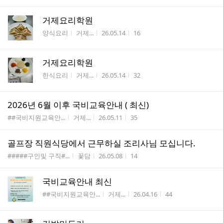
거제요리학원
게시판명
작성자
작성시간
조회수
양식요리
거제...
26.05.14
16
거제요리학원
게시판명
작성자
작성시간
조회수
한식요리
거제...
26.05.14
32
2026년 6월 이후 국비교육안내 ( 최신)
게시판명
작성자
작성시간
조회수
##국비지원교육안...
거제...
26.05.11
35
골프장 직원식당에서 근무하실 조리사님 모십니다.
게시판명
작성자
작성시간
조회수
#####구인및 구직#...
꽃담
26.05.08
14
국비교육안내 최신
게시판명
작성자
작성시간
조회수
##국비지원교육안...
거제...
26.04.16
44