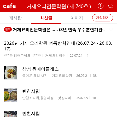
cafe
거제요리전문학원 ( 제 740호 )
카
개
페
별
개
정
카
게시판
최신글
이미지
가입하기
보
별
페
전
전
보
검
거제요리전문학원은 ..... (8년 연속 우수훈련기관선정 636-8168 )
필독
카
공지목록 펼치기/접기
체
기
색
체
페
글
글
2026년 거제 요리학원 여름방학안내 (26.07.24 - 26.08.
리
메
17)
스
뉴
게시판명
작성자
작성시간
조회수
***꼭 읽어주세요!!!****
거제요리학원
26.07.24
4
트
삼성 원데이클래스
게시판명
작성자
작성시간
조회수
즐거운 요리 사진
거제요리학원
26.07.21
38
반찬시험
게시판명
작성자
작성시간
조회수
반찬조리취,창업과정
맛길따라
26.07.09
18
반찬시험