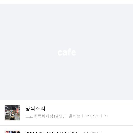
양식조리
게시판명
작성자
작성시간
조회수
고교생 특화과정 (앨범)
올리브
26.05.20
72