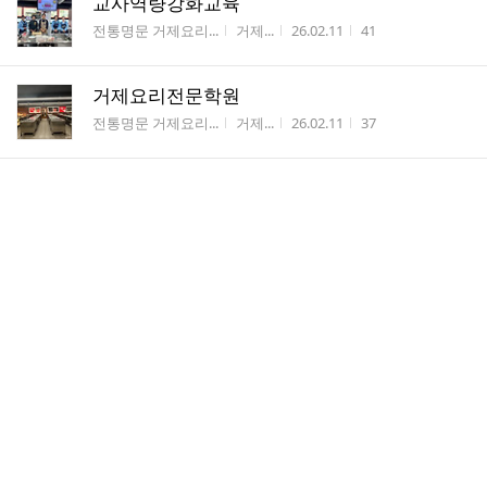
교사역량강화교육
게시판명
작성자
작성시간
조회수
전통명문 거제요리...
거제...
26.02.11
41
거제요리전문학원
게시판명
작성자
작성시간
조회수
전통명문 거제요리...
거제...
26.02.11
37
3월 이후 국비지원 교육안내
게시판명
작성자
작성시간
조회수
##국비지원교육안...
거제...
26.02.06
50
거제요리학원장비세트
게시판명
작성자
작성시간
조회수
##국비지원교육안...
거제...
26.01.27
84
거제요리학원장비세트
게시판명
작성자
작성시간
조회수
***꼭 읽어주세요!...
거제...
26.01.27
74
어린이집 조리사 모집
게시판명
작성자
작성시간
조회수
#####구인및 구직#...
ksk1...
26.01.25
30