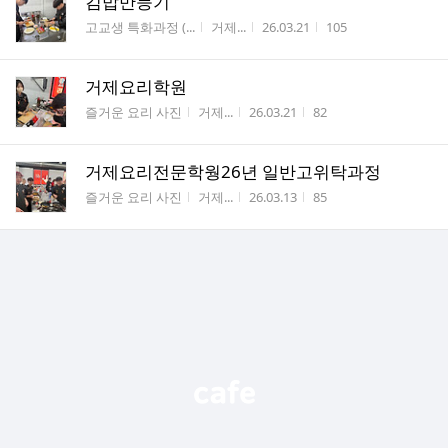
김밥만등기
게시판명
작성자
작성시간
조회수
고교생 특화과정 (...
거제...
26.03.21
105
거제요리학원
게시판명
작성자
작성시간
조회수
즐거운 요리 사진
거제...
26.03.21
82
거제요리전문학웡26년 일반고위탁과정
게시판명
작성자
작성시간
조회수
즐거운 요리 사진
거제...
26.03.13
85