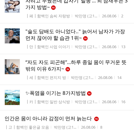
자려고 누웠는데 갑자기 ‘말똥’… 뇌 잠재우는 3
가지 방법~
게시판명
작성자
작성시간
조회수
┃페┃함백인 솜씨 자랑방
박만영 (고1...
26.08.06
2
"술도 담배도 아니었다.." 늙어서 남자가 가장
먼저 끊어야 할 습관 1위~
게시판명
작성자
작성시간
조회수
┃만┃함백인 사업 이야기
박만영 (고1...
26.08.06
13
“자도 자도 피곤해”…하루 종일 몸이 무거운 뜻
밖의 이유 6가지~
게시판명
작성자
작성시간
조회수
┃세┃함백인 편지지 방
박만영 (고1...
26.08.06
14
✨️폭염을 이기는 8가지방법
게시판명
작성자
작성시간
조회수
┃카┃함백인 일반 상식방
박만영 (고1...
26.08.06
16
인간은 몸이 아니라 감정이 먼저 늙는다 ​
게시판명
작성자
작성시간
조회수
┃고┃함백인 좋은글 모음
박만영 (고1...
26.08.06
8