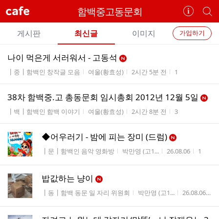
cafe
함백중고동문회
카
개
페
별
개
정
카
게시판
최신글
이미지
가입하기
보
별
페
전
전
보
검
나이 먹은게 서러워서 - 고동석
카
체
기
색
체
게시판명
작성자
작성시간
조회수
┃중┃함백인 창작글 모음
여울(황효성)
2시간 5분 전
1
페
글
글
리
메
스
38차 함백중.고 총동문회 임시총회 2012년 12월 5일
뉴
트
게시판명
작성자
작성시간
조회수
┃백┃함백인 함백 이야기
여울(황효성)
2시간 8분 전
3
◆어우러기 - 밤에 피는 장미 (드럼)
게시판명
작성자
작성시간
조회수
┃문┃함백인 음악 영화방
박만영 (고1...
26.08.06
1
밥값하는 냥이
게시판명
작성자
작성시간
┃동┃함백 동문 일 자리 위원회
박만영 (고1...
26.08.06
4