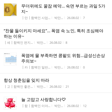
무더위에도 꿀잠 예약… 숙면 부르는 과일 5가
지~
게시판명
작성자
작성시간
조회수
┃만┃함백인 사업...
박만...
26.08.02
7
“찬물 들이키지 마세요”… 폭염 속 노인, 특히 조심해야
하는 이유~
게시판명
작성자
작성시간
조회수
┃세┃함백인 편지...
박만...
26.08.02
8
폭염에 물 부족하면 콩팥도 위험…급성신손상
주의보~
게시판명
작성자
작성시간
조회수
┃카┃함백인 일반...
박만...
26.08.02
0
항상 청춘임을 잊지 마라
게시판명
작성자
작성시간
조회수
┃고┃함백인 좋은...
박만...
26.08.02
21
늘 고맙고 사랑합니다♡
게시판명
작성자
작성시간
조회수
┃함┃함백인 이야...
박만...
26.08.02
12