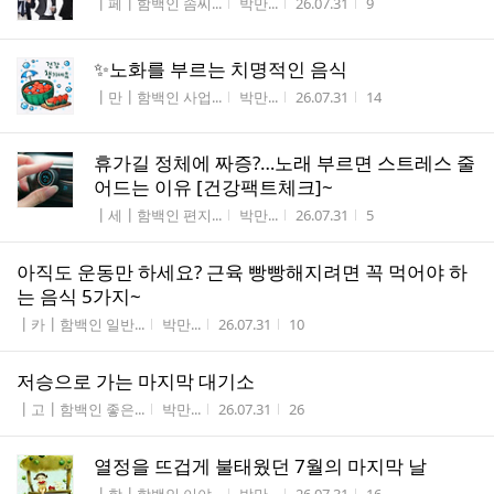
게시판명
작성자
작성시간
조회수
┃페┃함백인 솜씨...
박만...
26.07.31
9
✨️노화를 부르는 치명적인 음식
게시판명
작성자
작성시간
조회수
┃만┃함백인 사업...
박만...
26.07.31
14
휴가길 정체에 짜증?…노래 부르면 스트레스 줄
어드는 이유 [건강팩트체크]~
게시판명
작성자
작성시간
조회수
┃세┃함백인 편지...
박만...
26.07.31
5
아직도 운동만 하세요? 근육 빵빵해지려면 꼭 먹어야 하
는 음식 5가지~
게시판명
작성자
작성시간
조회수
┃카┃함백인 일반...
박만...
26.07.31
10
저승으로 가는 마지막 대기소
게시판명
작성자
작성시간
조회수
┃고┃함백인 좋은...
박만...
26.07.31
26
열정을 뜨겁게 불태웠던 7월의 마지막 날
게시판명
작성자
작성시간
조회수