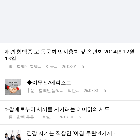
재경 함백중.고 동문회 임시총회 및 송년회 2014년 12월
13일
게시판명
작성자
작성시간
조회수
┃백┃함백인 함백...
여울...
26.08.01
5
◆이무진/에피소드
게시판명
작성자
작성시간
조회수
┃문┃함백인 음악...
박만...
26.07.31
5
✨️참매로부터 새끼를 지키려는 어미닭의 사투
게시판명
작성자
작성시간
조회수
┃동┃함백 동문 ...
박만...
26.07.31
5
건강 지키는 직장인 ‘아침 루틴’ 4가지~