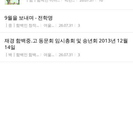
┃함┃함백인 이야...
박만...
26.07.31
16
9월을 보내며 - 전학명
게시판명
작성자
작성시간
조회수
┃중┃함백인 창작...
여울...
26.07.31
3
재경 함백중.고 동문회 임시총회 및 송년회 2013년 12월
14일
게시판명
작성자
작성시간
조회수
┃백┃함백인 함백...
여울...
26.07.31
3
댓
세미원의 연꽃...3.
1
글
게시판명
작성자
작성시간
조회수
┃만┃함백사진 동...
엄동...
26.07.30
21
수
댓
세미원의 연꽃...2.
1
글
게시판명
작성자
작성시간
조회수
┃만┃함백사진 동...
엄동...
26.07.30
15
수
댓
몇년만의 출사,.. 세미원의 연꽃들...1.
3
글
게시판명
작성자
작성시간
조회수
┃만┃함백사진 동...
엄동...
26.07.30
22
수