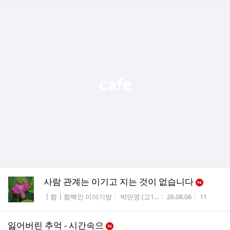
사람 관계는 이기고 지는 것이 없습니다
게시판명
작성자
작성시간
조회수
┃함┃함백인 이야기방
박만영 (고1...
26.08.06
11
잃어버린 추억 - 시간속으