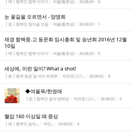
게시판명
작성자
작성시간
조회수
┃백┃함백인 함백 이야기
여울(황효성)
26.08.04
6
눈 꽃길을 오르면서 - 양영희
게시판명
작성자
작성시간
조회수
┃중┃함백인 창작글 모음
여울(황효성)
26.08.03
1
재경 함백중.고 동문회 임시총회 및 송년회 2016년 12월
10일
게시판명
작성자
작성시간
조회수
┃백┃함백인 함백 이야기
여울(황효성)
26.08.03
5
세상에, 이런 일이? What a shot!
게시판명
작성자
작성시간
조회수
┃동┃함백 동문 일 자리 위원회
박만영 (고1...
26.08.02
8
◆여울목/한영애
게시판명
작성자
작성시간
조회수
┃문┃함백인 음악 영화방
박만영 (고1...
26.08.02
3
혈압 160 이상일 때 증상
게시판명
작성자
작성시간
조회수
┃페┃함백인 솜씨...
박만...
26.08.02
9