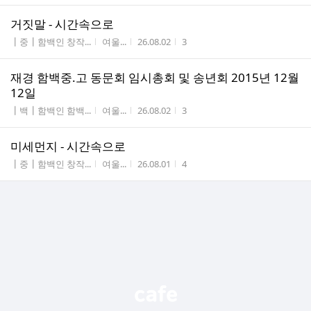
거짓말 - 시간속으로
게시판명
작성자
작성시간
조회수
┃중┃함백인 창작...
여울...
26.08.02
3
재경 함백중.고 동문회 임시총회 및 송년회 2015년 12월
12일
게시판명
작성자
작성시간
조회수
┃백┃함백인 함백...
여울...
26.08.02
3
미세먼지 - 시간속으로
게시판명
작성자
작성시간
조회수
┃중┃함백인 창작...
여울...
26.08.01
4