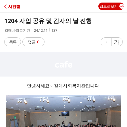
C
사진첩
앱으로보기
A
1204 사업 공유 및 감사의 날 진행
F
작
작
조
갈매사회복지관
24.12.11
137
성
성
회
E
자
시
수
글
가
글
목록
댓글
0
가
간
자
자
크
크
기
기
크
작
게
게
안녕하세요~ 갈매사회복지관입니다.