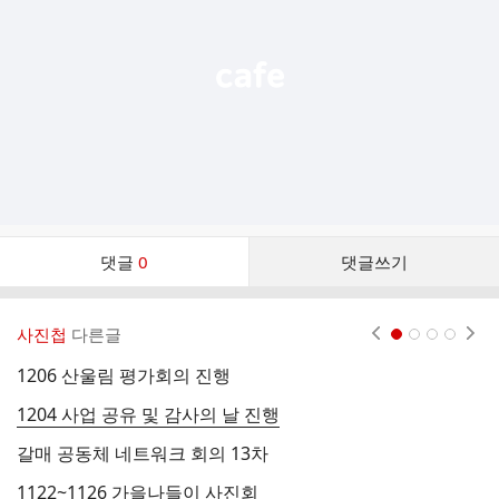
열
기
댓
댓글
0
댓글쓰기
글
댓
글
사진첩
다른글
현재페이지 1
2
3
4
리
스
1206 산울림 평가회의 진행
2
트
1204 사업 공유 및 감사의 날 진행
1
갈매 공동체 네트워크 회의 13차
'
1122~1126 가을나들이 사진회
2