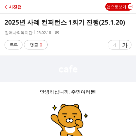
C
사진첩
앱으로보기
A
2025년 사례 컨퍼런스 1회기 진행(25.1.20)
F
작
작
조
갈매사회복지관
25.02.18
89
성
성
회
E
자
시
수
글
가
글
목록
댓글
0
가
간
자
자
크
크
기
기
크
작
게
게
안녕하십니까. 주민여러분!