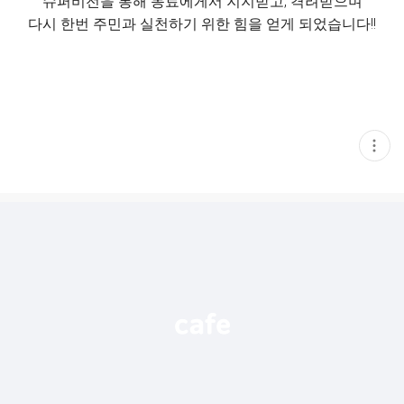
슈퍼비전을 통해 동료에게서 지지받고, 격려받으며
다시 한번 주민과 실천하기 위한 힘을 얻게 되었습니다!!
현
재
게
시
글
추
가
기
능
열
기