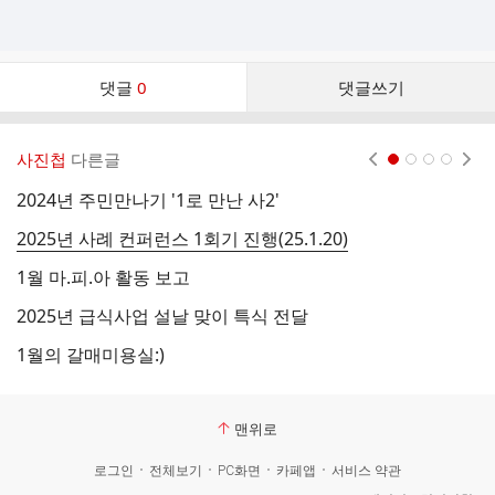
댓
댓글
0
댓글쓰기
글
댓
글
사진첩
다른글
현재페이지 1
2
3
4
리
스
2024년 주민만나기 '1로 만난 사2'
0
트
2025년 사례 컨퍼런스 1회기 진행(25.1.20)
1월 마.피.아 활동 보고
0
2025년 급식사업 설날 맞이 특식 전달
0
1월의 갈매미용실:)
주
맨위로
로그인
전체보기
PC화면
카페앱
서비스 약관