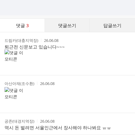
댓
댓글
3
댓글쓰기
답글쓰기
글
댓
작
작
드림카(대충지역장)
26.06.08
글
성
성
퇴근전 신문보고 있습니다~~~
리
자
시
스
간
트
작
작
아산아재(조수환)
26.06.08
성
성
자
시
간
작
작
공존(대경지역장)
26.06.08
성
성
역시 돈 벌려면 서울인근에서 장사해야 하나봐요 ㅠㅠ
자
시