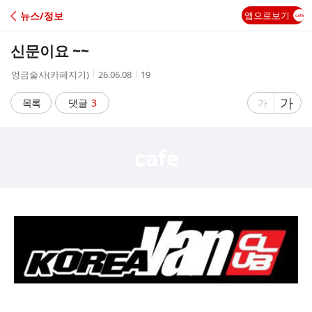
C
뉴스/정보
앱으로보기
A
신문이요 ~~
F
작
작
조
엉금술사(카페지기)
26.06.08
19
성
성
회
E
자
시
수
글
가
글
목록
댓글
3
가
간
자
자
크
크
기
기
크
작
게
게