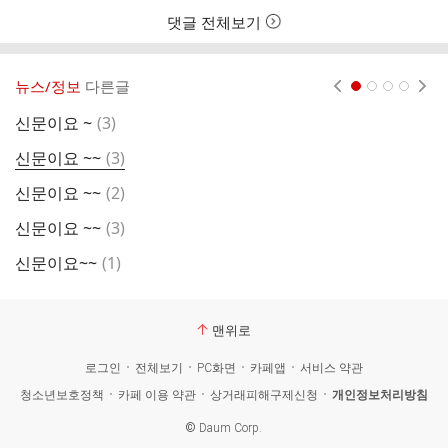
간
댓글 전체보기
뉴스/정보
다른글
현재페이지 1
2
3
4
댓
신문이요 ~
(
3
)
신
글
댓
신문이요 ~~
(
3
)
신
글
댓
신문이요 ~~
(
2
)
신
글
댓
신문이요 ~~
(
3
)
신
글
댓
신문이요~~
(
1
)
신
글
맨위로
로그인
전체보기
PC화면
카페앱
서비스 약관
청소년보호정책
카페 이용 약관
상거래피해구제신청
개인정보처리방침
©
Daum Corp.