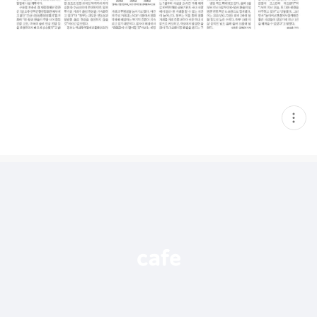
현
재
게
시
글
추
가
기
능
열
기