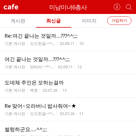
cafe
미남미녀6총사
카
개
페
별
개
정
카
게시판
최신글
이미지
가입하기
보
별
페
전
전
보
검
Re:여긴 끝나는 것일까...???^^;;;
카
체
기
색
체
게시판명
작성자
작성시간
조회수
기본 게시판
도도한걸~^^...
02.09.11
10
페
글
글
리
메
여긴 끝나는 것일까...???^^;;;
스
뉴
게시판명
작성자
작성시간
조회수
트
기본 게시판
딴따라~~*^...
02.09.11
12
도데체 주인은 모하는걸까
게시판명
작성자
작성시간
조회수
기본 게시판
백호
02.07.26
13
Re 맞어~오라버니 밥사줘여~★
게시판명
작성자
작성시간
조회수
기본 게시판
도도한걸~^^...
02.07.26
11
썰렁하군요....^^;;;