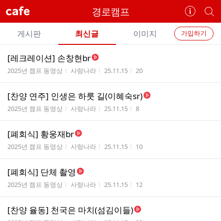
cafe
경로캠프
카
개
페
별
개
정
카
게시판
최신글
이미지
가입하기
보
별
페
전
전
보
검
[레크레이션] 손창현br
카
체
기
색
체
게시판명
작성자
작성시간
조회수
2025년 캠프 동영상
사랑나라
25.11.15
20
페
글
글
리
메
[찬양 연주] 인생은 하룻 길(이혜숙sr)
스
뉴
게시판명
작성자
작성시간
조회수
트
2025년 캠프 동영상
사랑나라
25.11.15
8
[폐회식] 황웅재br
게시판명
작성자
작성시간
조회수
2025년 캠프 동영상
사랑나라
25.11.15
10
[폐회식] 단체 촬영
게시판명
작성자
작성시간
조회수
2025년 캠프 동영상
사랑나라
25.11.15
12
[찬양 율동] 천국은 마치(섬김이들)