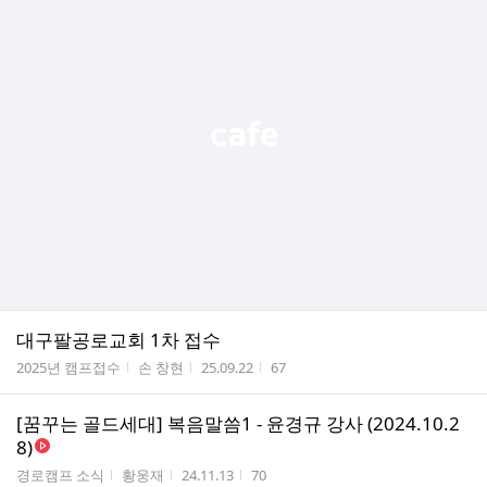
대구팔공로교회 1차 접수
게시판명
작성자
작성시간
조회수
2025년 캠프접수
손 창현
25.09.22
67
[꿈꾸는 골드세대] 복음말씀1 - 윤경규 강사 (2024.10.2
8)
게시판명
작성자
작성시간
조회수
경로캠프 소식
황웅재
24.11.13
70