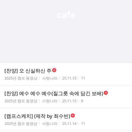
[찬양] 오 신실하신 주
게시판명
작성자
작성시간
조회수
2025년 캠프 동영상
사랑나라
25.11.15
11
[찬양] 예수 예수 예수(질그릇 속에 담긴 보배)
게시판명
작성자
작성시간
조회수
2025년 캠프 동영상
사랑나라
25.11.15
9
[캠프스케치] (제작 by 최수빈)
게시판명
작성자
작성시간
조회수
2025년 캠프 동영상
사랑나라
25.11.14
11