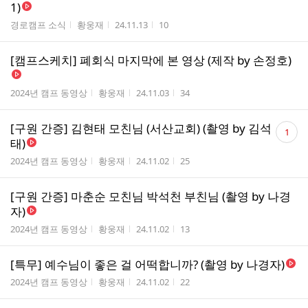
1)
게시판명
작성자
작성시간
조회수
경로캠프 소식
황웅재
24.11.13
10
[캠프스케치] 폐회식 마지막에 본 영상 (제작 by 손정호)
게시판명
작성자
작성시간
조회수
2024년 캠프 동영상
황웅재
24.11.03
34
댓
[구원 간증] 김현태 모친님 (서산교회) (촬영 by 김석
1
글
태)
수
게시판명
작성자
작성시간
조회수
2024년 캠프 동영상
황웅재
24.11.02
25
[구원 간증] 마춘순 모친님 박석천 부친님 (촬영 by 나경
자)
게시판명
작성자
작성시간
조회수
2024년 캠프 동영상
황웅재
24.11.02
13
[특무] 예수님이 좋은 걸 어떡합니까? (촬영 by 나경자)
게시판명
작성자
작성시간
조회수
2024년 캠프 동영상
황웅재
24.11.02
22