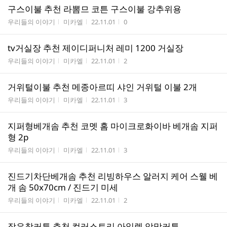
구스이불 추천 라뽐므 코튼 구스이불 강추위용
게시판명
작성자
작성시간
조회수
우리들의 이야기
미카엘
22.11.01
0
tv거실장 추천 제이디퍼니처 레미 1200 거실장
게시판명
작성자
작성시간
조회수
우리들의 이야기
미카엘
22.11.01
2
거위털이불 추천 메종아르띠 샤인 거위털 이불 2개
게시판명
작성자
작성시간
조회수
우리들의 이야기
미카엘
22.11.01
3
지퍼형베개솜 추천 코멧 홈 마이크로화이바 베개솜 지퍼
형 2p
게시판명
작성자
작성시간
조회수
우리들의 이야기
미카엘
22.11.01
3
진드기차단베개솜 추천 리빙하우스 알러지 케어 스웰 베
개 솜 50x70cm / 진드기 미세
게시판명
작성자
작성시간
조회수
우리들의 이야기
미카엘
22.11.01
2
작은창커튼 추천 컬러스토리 아일렛 암막커튼