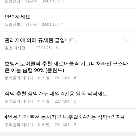
게시판명
작성자
작성시간
조회수
등업신청
임은묵
24.01.15
5
안녕하세요
게시판명
작성자
작성시간
조회수
등업신청
임은묵
24.01.15
4
댓
관리자에 의해 규제된 글입니다.
1
글
게시판명
작성자
작성시간
조회수
일반 게시판
-
23.01.25
6
수
호텔제로어클락 추천 제로어클락 시그니처라인 구스다
운 이불 솜털 90% (폴란드)
게시판명
작성자
작성시간
조회수
우리들의 이야기
미카엘
22.11.01
6
식탁 추천 삼익가구 데일 4인용 원목 식탁세트
게시판명
작성자
작성시간
조회수
우리들의 이야기
미카엘
22.11.01
5
4인용식탁 추천 동서가구 내추럴K 4인용 식탁+의자4
게시판명
작성자
작성시간
조회수
우리들의 이야기
미카엘
22.11.01
5