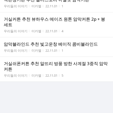
게시판명
작성자
작성시간
조회수
우리들의 이야기
미카엘
22.11.01
1
거실커튼 추천 뷰하우스 메이즈 원톤 암막커튼 2p + 봉
세트
게시판명
작성자
작성시간
조회수
우리들의 이야기
미카엘
22.11.01
4
암막블라인드 추천 빛고운창 베이직 콤비블라인드
게시판명
작성자
작성시간
조회수
우리들의 이야기
미카엘
22.11.01
1
거실쉬폰커튼 추천 알뜨리 방풍 방한 사계절 3중직 암막
커튼
게시판명
작성자
작성시간
조회수
우리들의 이야기
미카엘
22.11.01
5