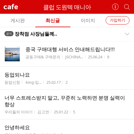
cafe
클럽 도원텍 매니아
카
개
페
별
개
정
카
게시판
최신글
이미지
가입하기
보
별
페
전
전
보
검
장착점 사장님들께..
공지
카
공지목록 펼치기/접기
체
기
색
체
페
글
글
중국 구매대행 서비스 안내해드립니다!!!
리
메
게시판명
작성자
작성시간
조회수
공동구매& 구매문의
JSCHINA...
25.06.24
9
스
뉴
트
등업되나요
게시판명
작성자
작성시간
조회수
등업신청
-king-입...
25.02.17
2
너무 스트레스받지 말고, 꾸준히 노력하면 분명 실력이
향상
게시판명
작성자
작성시간
조회수
우리들의 이야기
김고연
25.01.22
5
안녕하세요