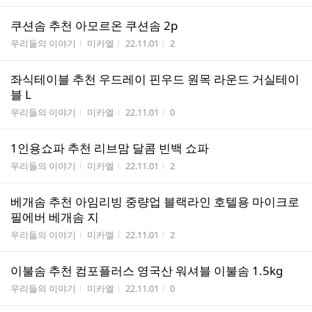
쿠션솜 추천 아모르온 쿠션솜 2p
게시판명
작성자
작성시간
조회수
우리들의 이야기
미카엘
22.11.01
2
좌식테이블 추천 우드레이 핀우드 원목 라운드 거실테이
블 L
게시판명
작성자
작성시간
조회수
우리들의 이야기
미카엘
22.11.01
0
1인용쇼파 추천 리브맘 달콤 빈백 쇼파
게시판명
작성자
작성시간
조회수
우리들의 이야기
미카엘
22.11.01
2
베개솜 추천 아임리빙 중량업 블랙라인 호텔용 마이크로
필에버 베개솜 지
게시판명
작성자
작성시간
조회수
우리들의 이야기
미카엘
22.11.01
2
이불솜 추천 컴포플러스 영국산 워셔블 이불솜 1.5kg
게시판명
작성자
작성시간
조회수
우리들의 이야기
미카엘
22.11.01
0