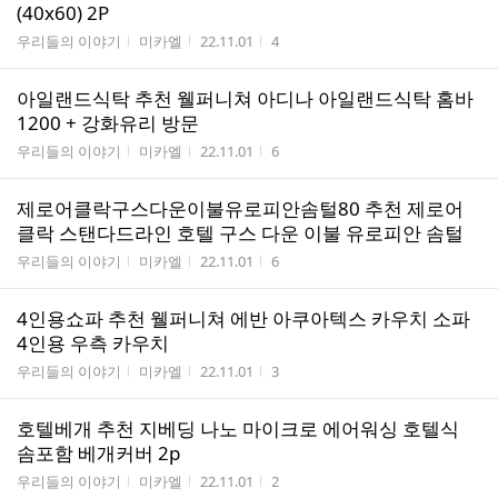
(40x60) 2P
게시판명
작성자
작성시간
조회수
우리들의 이야기
미카엘
22.11.01
4
아일랜드식탁 추천 웰퍼니쳐 아디나 아일랜드식탁 홈바
1200 + 강화유리 방문
게시판명
작성자
작성시간
조회수
우리들의 이야기
미카엘
22.11.01
6
제로어클락구스다운이불유로피안솜털80 추천 제로어
클락 스탠다드라인 호텔 구스 다운 이불 유로피안 솜털
게시판명
작성자
작성시간
조회수
우리들의 이야기
미카엘
22.11.01
6
4인용쇼파 추천 웰퍼니쳐 에반 아쿠아텍스 카우치 소파
4인용 우측 카우치
게시판명
작성자
작성시간
조회수
우리들의 이야기
미카엘
22.11.01
3
호텔베개 추천 지베딩 나노 마이크로 에어워싱 호텔식
솜포함 베개커버 2p
게시판명
작성자
작성시간
조회수
우리들의 이야기
미카엘
22.11.01
2