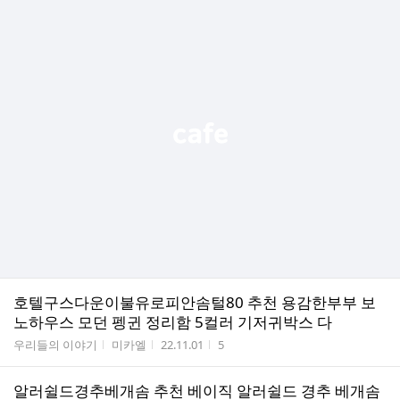
호텔구스다운이불유로피안솜털80 추천 용감한부부 보
노하우스 모던 펭귄 정리함 5컬러 기저귀박스 다
게시판명
작성자
작성시간
조회수
우리들의 이야기
미카엘
22.11.01
5
알러쉴드경추베개솜 추천 베이직 알러쉴드 경추 베개솜