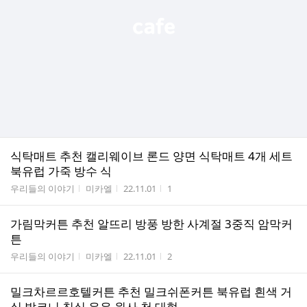
식탁매트 추천 캘리웨이브 론드 양면 식탁매트 4개 세트
북유럽 가죽 방수 식
게시판명
작성자
작성시간
조회수
우리들의 이야기
미카엘
22.11.01
1
가림막커튼 추천 알뜨리 방풍 방한 사계절 3중직 암막커
튼
게시판명
작성자
작성시간
조회수
우리들의 이야기
미카엘
22.11.01
2
밀크차르르호텔커튼 추천 밀크쉬폰커튼 북유럽 흰색 거
실 발코니 침실 우유 원사 천 대형