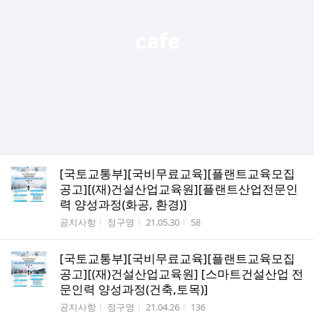
[국토교통부][국비무료교육][플랜트교육모집
공고][(재)건설산업교육원][플랜트산업전문인
력 양성과정(화공, 환경)]
게시판명
작성자
작성시간
조회수
공지사항
정구영
21.05.30
58
[국토교통부][국비무료교육][플랜트교육모집
공고][(재)건설산업교육원] [스마트건설산업 전
문인력 양성과정(건축,토목)]
게시판명
작성자
작성시간
조회수
공지사항
정구영
21.04.26
136