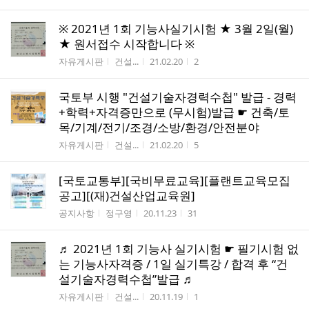
※ 2021년 1회 기능사실기시험 ★ 3월 2일(월)
★ 원서접수 시작합니다 ※
게시판명
작성자
작성시간
조회수
자유게시판
건설...
21.02.20
2
국토부 시행 "건설기술자경력수첩" 발급 - 경력
+학력+자격증만으로 (무시험)발급 ☛ 건축/토
목/기계/전기/조경/소방/환경/안전분야
게시판명
작성자
작성시간
조회수
자유게시판
건설...
21.02.20
5
[국토교통부][국비무료교육][플랜트교육모집
공고][(재)건설산업교육원]
게시판명
작성자
작성시간
조회수
공지사항
정구영
20.11.23
31
♬ 2021년 1회 기능사 실기시험 ☛ 필기시험 없
는 기능사자격증 / 1일 실기특강 / 합격 후 “건
설기술자경력수첩”발급 ♬
게시판명
작성자
작성시간
조회수
자유게시판
건설...
20.11.19
1