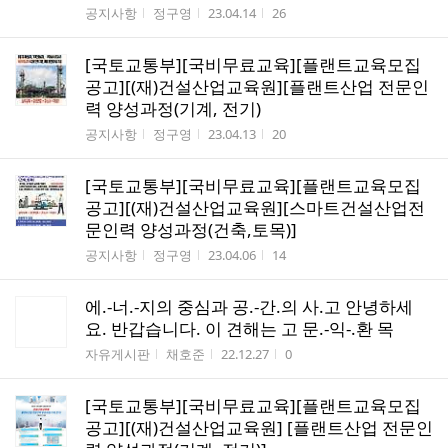
게시판명
작성자
작성시간
조회수
공지사항
정구영
23.04.14
26
[국토교통부][국비무료교육][플랜트교육모집
공고][(재)건설산업교육원][플랜트산업 전문인
력 양성과정(기계, 전기)
게시판명
작성자
작성시간
조회수
공지사항
정구영
23.04.13
20
[국토교통부][국비무료교육][플랜트교육모집
공고][(재)건설산업교육원][스마트건설산업전
문인력 양성과정(건축,토목)]
게시판명
작성자
작성시간
조회수
공지사항
정구영
23.04.06
14
에.-너.-지의 중심과 공.-간.의 사.고 안녕하세
요. 반갑습니다. 이 견해는 고 문.-익-.환 목
게시판명
작성자
작성시간
조회수
자유게시판
채호준
22.12.27
0
[국토교통부][국비무료교육][플랜트교육모집
공고][(재)건설산업교육원] [플랜트산업 전문인