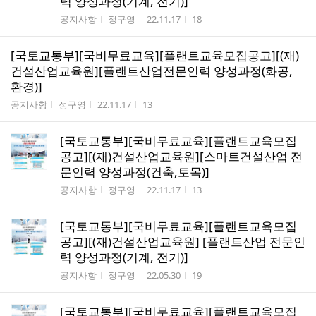
력 양성과정(기계, 전기)]
게시판명
작성자
작성시간
조회수
공지사항
정구영
22.11.17
18
[국토교통부][국비무료교육][플랜트교육모집공고][(재)
건설산업교육원][플랜트산업전문인력 양성과정(화공,
환경)]
게시판명
작성자
작성시간
조회수
공지사항
정구영
22.11.17
13
[국토교통부][국비무료교육][플랜트교육모집
공고][(재)건설산업교육원][스마트건설산업 전
문인력 양성과정(건축,토목)]
게시판명
작성자
작성시간
조회수
공지사항
정구영
22.11.17
13
[국토교통부][국비무료교육][플랜트교육모집
공고][(재)건설산업교육원] [플랜트산업 전문인
력 양성과정(기계, 전기)]
게시판명
작성자
작성시간
조회수
공지사항
정구영
22.05.30
19
[국토교통부][국비무료교육][플랜트교육모집