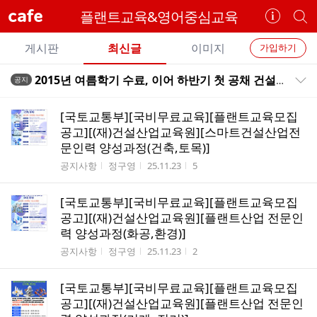
cafe
플랜트교육&영어중심교육
카
개
페
별
개
정
카
게시판
최신글
이미지
가입하기
보
별
페
전
전
보
검
2015년 여름학기 수료, 이어 하반기 첫 공채 건설사 대기업 공채 성공기
공지
카
공지목록 펼치기/접기
체
기
색
체
페
글
글
[국토교통부][국비무료교육][플랜트교육모집
리
메
공고][(재)건설산업교육원][스마트건설산업전
스
문인력 양성과정(건축,토목)]
뉴
트
게시판명
작성자
작성시간
조회수
공지사항
정구영
25.11.23
5
[국토교통부][국비무료교육][플랜트교육모집
공고][(재)건설산업교육원][플랜트산업 전문인
력 양성과정(화공,환경)]
게시판명
작성자
작성시간
조회수
공지사항
정구영
25.11.23
2
[국토교통부][국비무료교육][플랜트교육모집
공고][(재)건설산업교육원][플랜트산업 전문인