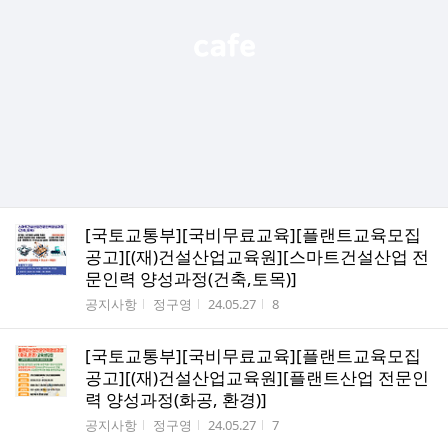
[국토교통부][국비무료교육][플랜트교육모집
공고][(재)건설산업교육원][스마트건설산업 전
문인력 양성과정(건축,토목)]
게시판명
작성자
작성시간
조회수
공지사항
정구영
24.05.27
8
[국토교통부][국비무료교육][플랜트교육모집
공고][(재)건설산업교육원][플랜트산업 전문인
력 양성과정(화공, 환경)]
게시판명
작성자
작성시간
조회수
공지사항
정구영
24.05.27
7