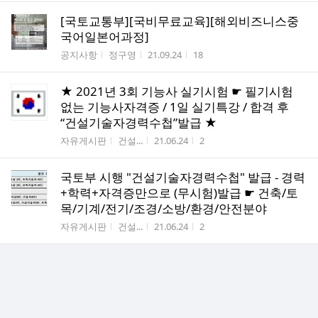
[국토교통부][국비무료교육][해외비즈니스중
국어일본어과정]
게시판명
작성자
작성시간
조회수
공지사항
정구영
21.09.24
18
★ 2021년 3회 기능사 실기시험 ☛ 필기시험
없는 기능사자격증 / 1일 실기특강 / 합격 후
“건설기술자경력수첩”발급 ★
게시판명
작성자
작성시간
조회수
자유게시판
건설...
21.06.24
2
국토부 시행 "건설기술자경력수첩" 발급 - 경력
+학력+자격증만으로 (무시험)발급 ☛ 건축/토
목/기계/전기/조경/소방/환경/안전분야
게시판명
작성자
작성시간
조회수
자유게시판
건설...
21.06.24
2