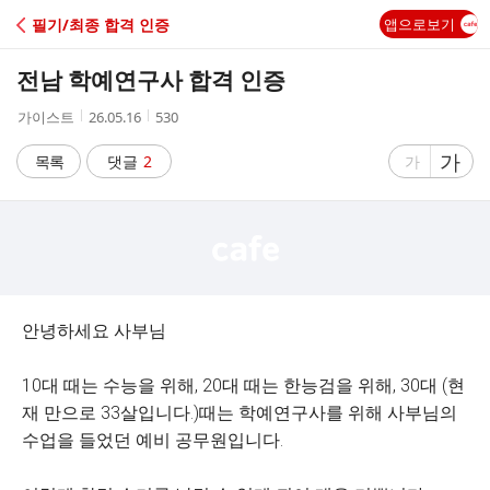
C
필기/최종 합격 인증
앱으로보기
A
전남 학예연구사 합격 인증
F
작
작
조
가이스트
26.05.16
530
성
성
회
E
자
시
수
글
가
글
목록
댓글
2
가
간
자
자
크
크
기
기
크
작
게
게
안녕하세요 사부님
10대 때는 수능을 위해, 20대 때는 한능검을 위해, 30대 (현
재 만으로 33살입니다.)때는 학예연구사를 위해 사부님의
수업을 들었던 예비 공무원입니다.