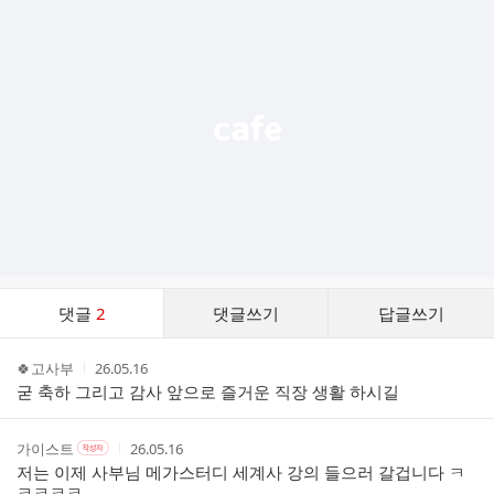
가
기
능
열
기
댓
댓글
2
댓글쓰기
답글쓰기
글
댓
작
작
🍀고사부
26.05.16
글
성
성
굳 축하 그리고 감사 앞으로 즐거운 직장 생활 하시길
리
자
시
스
간
트
작
작
작
가이스트
26.05.16
작
성
성
성
성
저는 이제 사부님 메가스터디 세계사 강의 들으러 갈겁니다 ㅋ
자
자
시
자
ㅋㅋㅋㅋ