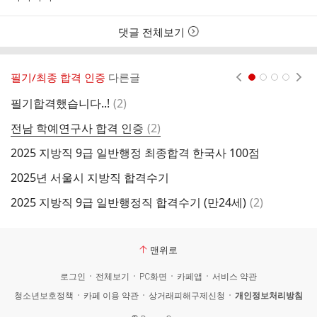
본
간
인
여
댓글 전체보기
부
필기/최종 합격 인증
다른글
현재페이지 1
2
3
4
댓
필기합격했습니다..!
(
2
)
사
글
댓
전남 학예연구사 합격 인증
(
2
)
국
글
2025 지방직 9급 일반행정 최종합격 한국사 100점
합
2025년 서울시 지방직 합격수기
엄
댓
2025 지방직 9급 일반행정직 합격수기 (만24세)
(
2
)
늦
글
맨위로
로그인
전체보기
PC화면
카페앱
서비스 약관
청소년보호정책
카페 이용 약관
상거래피해구제신청
개인정보처리방침