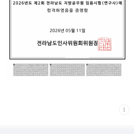
현
재
게
시
글
추