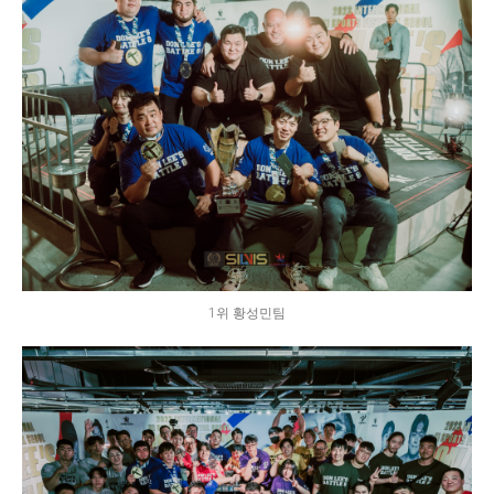
1위 황성민팀