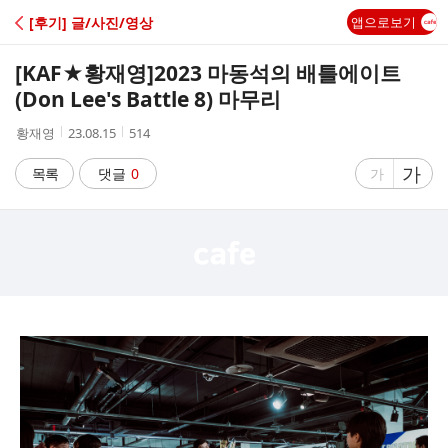
C
[후기] 글/사진/영상
앱으로보기
A
[KAF★황재영]
2023 마동석의 배틀에이트
F
(Don Lee's Battle 8) 마무리
작
작
조
황재영
23.08.15
514
E
성
성
회
자
시
수
글
가
글
목록
댓글
0
가
간
자
자
크
크
기
기
크
작
게
게