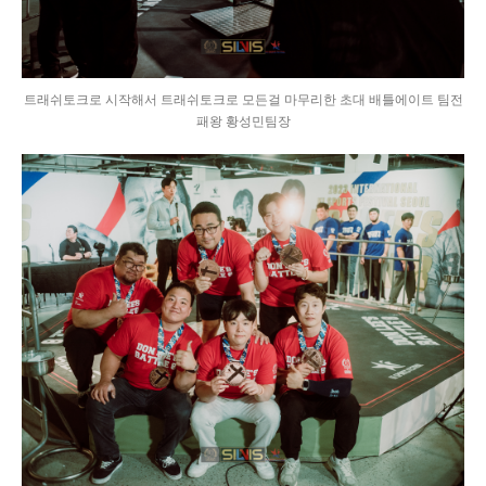
트래쉬토크로 시작해서 트래쉬토크로 모든걸 마무리한 초대 배틀에이트 팀전
패왕 황성민팀장