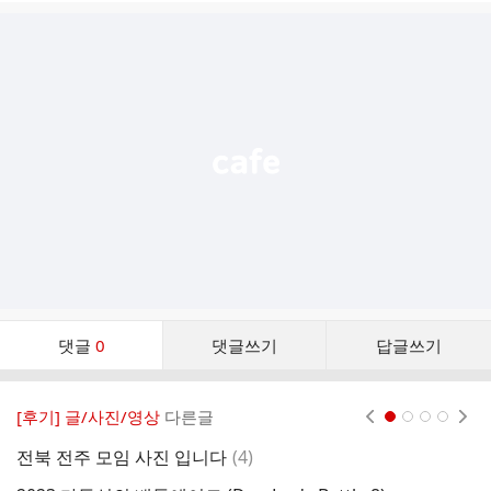
글
추
가
기
능
열
기
댓
댓글
0
댓글쓰기
답글쓰기
글
댓
글
[후기] 글/사진/영상
다른글
현재페이지 1
2
3
4
리
스
댓
전북 전주 모임 사진 입니다
(
4
)
트
글