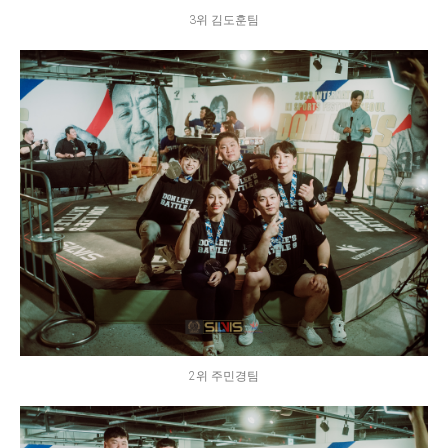
3위 김도훈팀
2위 주민경팀