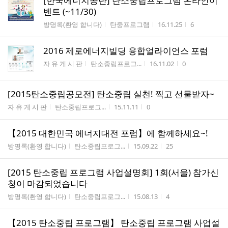
[한국에너지공단] 탄소중립프로그램 온라인이
벤트 (~11/30)
게시판명
작성자
작성시간
조회수
방명록(환영 합니다)
탄중프로그램
16.11.25
6
2016 제로에너지빌딩 융합얼라이언스 포럼
게시판명
작성자
작성시간
조회수
자 유 게 시 판
탄소중립프로그...
16.11.02
0
[2015탄소중립공모전] 탄소중립 실천! 찍고 선물받자~
게시판명
작성자
작성시간
조회수
자 유 게 시 판
탄소중립프로그...
15.11.11
0
【2015 대한민국 에너지대전 포럼】에 함께하세요~!
게시판명
작성자
작성시간
조회수
방명록(환영 합니다)
탄소중립프로그...
15.09.22
25
[2015 탄소중립 프로그램 사업설명회] 1회(서울) 참가신
청이 마감되었습니다
게시판명
작성자
작성시간
조회수
방명록(환영 합니다)
탄소중립프로그...
15.08.13
4
【2015 탄소중립 프로그램】 탄소중립 프로그램 사업설