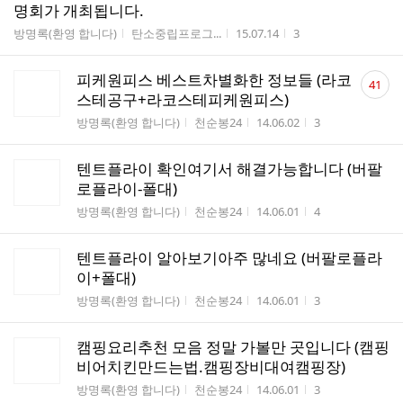
명회가 개최됩니다.
게시판명
작성자
작성시간
조회수
방명록(환영 합니다)
탄소중립프로그...
15.07.14
3
댓
피케원피스 베스트차별화한 정보들 (라코
41
글
스테공구+라코스테피케원피스)
수
게시판명
작성자
작성시간
조회수
방명록(환영 합니다)
천순봉24
14.06.02
3
텐트플라이 확인여기서 해결가능합니다 (버팔
로플라이-폴대)
게시판명
작성자
작성시간
조회수
방명록(환영 합니다)
천순봉24
14.06.01
4
텐트플라이 알아보기아주 많네요 (버팔로플라
이+폴대)
게시판명
작성자
작성시간
조회수
방명록(환영 합니다)
천순봉24
14.06.01
3
캠핑요리추천 모음 정말 가볼만 곳입니다 (캠핑
비어치킨만드는법.캠핑장비대여캠핑장)
게시판명
작성자
작성시간
조회수
방명록(환영 합니다)
천순봉24
14.06.01
3