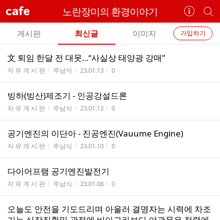
cafe
노란장미의 환경이야기
카
개
페
별
개
정
카
게시판
최신글
이미지
가입하기
보
별
페
전
전
보
검
文 퇴임 한달 전 대못…“사실상 태양광 강매”
카
체
기
색
체
게시판명
작성자
작성시간
조회수
자 유 게 시 판
주남식
23.01.13
0
페
글
글
리
메
빙하(빙산)제조기 - 인공강설드론
스
뉴
게시판명
작성자
작성시간
조회수
트
자 유 게 시 판
주남식
23.01.12
0
공기엔진의 이단아 - 진공엔진(Vauume Engine)
게시판명
작성자
작성시간
조회수
자 유 게 시 판
주남식
23.01.10
0
다이어프램 공기엔진발전기
게시판명
작성자
작성시간
조회수
자 유 게 시 판
주남식
23.01.08
0
오늘도 안전을 기도드리며 아울러 결명자는 시력에 차조
기는 심장질환및 관절에 비아그라보다 야관문은 정력에