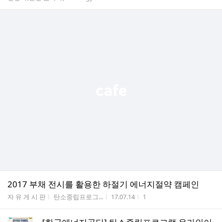
2017 부채 전시를 활용한 하절기 에너지절약 캠페인
게시판명
작성자
작성시간
조회수
자 유 게 시 판
탄소중립프로그...
17.07.14
1