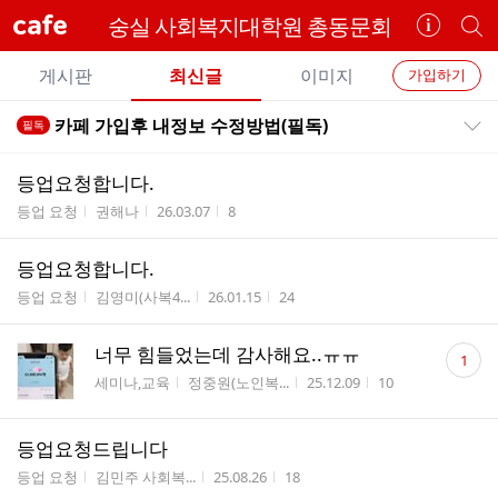
cafe
숭실 사회복지대학원 총동문회
카
개
페
별
개
정
카
게시판
최신글
이미지
가입하기
보
별
페
전
전
보
검
카페 가입후 내정보 수정방법(필독)
필독
카
공지목록 펼치기/접기
체
기
색
체
페
글
글
등업요청합니다.
리
메
게시판명
작성자
작성시간
조회수
등업 요청
권해나
26.03.07
8
스
뉴
트
등업요청합니다.
게시판명
작성자
작성시간
조회수
등업 요청
김영미(사복4...
26.01.15
24
댓
너무 힘들었는데 감사해요..ㅠㅠ
1
글
게시판명
작성자
작성시간
조회수
세미나,교육
정중원(노인복...
25.12.09
10
수
등업요청드립니다
게시판명
작성자
작성시간
조회수
등업 요청
김민주 사회복...
25.08.26
18