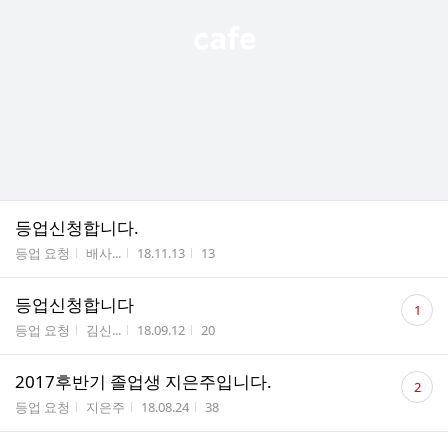
등업신청합니다.
게시판명
작성자
작성시간
조회수
등업 요청
배사...
18.11.13
13
댓
등업신청합니다
1
글
게시판명
작성자
작성시간
조회수
등업 요청
김신...
18.09.12
20
수
댓
2017후반기 졸업생 지은주입니다.
2
글
게시판명
작성자
작성시간
조회수
등업 요청
지은주
18.08.24
38
수