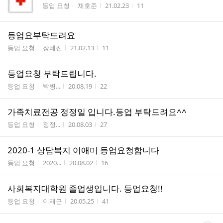
게시판명
작성자
작성시간
조회수
등업 요청
채호준
21.02.23
11
등업요부탁드려요
게시판명
작성자
작성시간
조회수
등업 요청
장혜진
21.02.13
11
등업요청 부탁드립니다.
게시판명
작성자
작성시간
조회수
등업 요청
박병...
20.08.19
22
가족치료전공 정정일 입니다.등업 부탁드려요^^
게시판명
작성자
작성시간
조회수
등업 요청
정정...
20.08.03
27
2020-1 상담복지 이애미 등업요청합니다
게시판명
작성자
작성시간
조회수
등업 요청
2020...
20.08.02
16
사회복지대학원 졸업생입니다. 등업요청!!
게시판명
작성자
작성시간
조회수
등업 요청
이재근
20.05.25
41