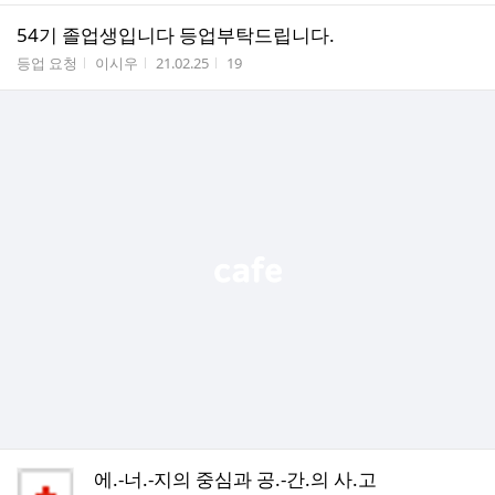
54기 졸업생입니다 등업부탁드립니다.
게시판명
작성자
작성시간
조회수
등업 요청
이시우
21.02.25
19
에.-너.-지의 중심과 공.-간.의 사.고