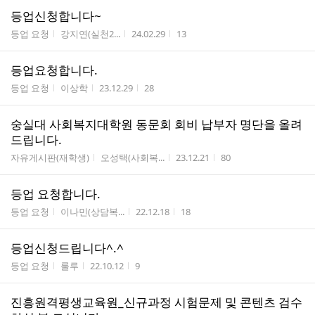
등업신청합니다~
게시판명
작성자
작성시간
조회수
등업 요청
강지연(실천2...
24.02.29
13
등업요청합니다.
게시판명
작성자
작성시간
조회수
등업 요청
이상학
23.12.29
28
숭실대 사회복지대학원 동문회 회비 납부자 명단을 올려
드립니다.
게시판명
작성자
작성시간
조회수
자유게시판(재학생)
오성택(사회복...
23.12.21
80
등업 요청합니다.
게시판명
작성자
작성시간
조회수
등업 요청
이나민(상담복...
22.12.18
18
등업신청드립니다^.^
게시판명
작성자
작성시간
조회수
등업 요청
룰루
22.10.12
9
진흥원격평생교육원_신규과정 시험문제 및 콘텐츠 검수