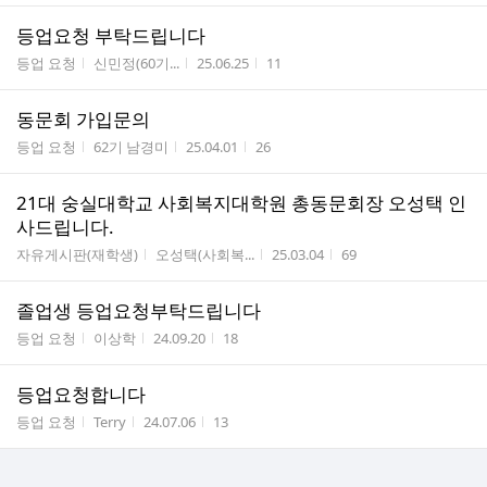
등업요청 부탁드립니다
게시판명
작성자
작성시간
조회수
등업 요청
신민정(60기...
25.06.25
11
동문회 가입문의
게시판명
작성자
작성시간
조회수
등업 요청
62기 남경미
25.04.01
26
21대 숭실대학교 사회복지대학원 총동문회장 오성택 인
사드립니다.
게시판명
작성자
작성시간
조회수
자유게시판(재학생)
오성택(사회복...
25.03.04
69
졸업생 등업요청부탁드립니다
게시판명
작성자
작성시간
조회수
등업 요청
이상학
24.09.20
18
등업요청합니다
게시판명
작성자
작성시간
조회수
등업 요청
Terry
24.07.06
13