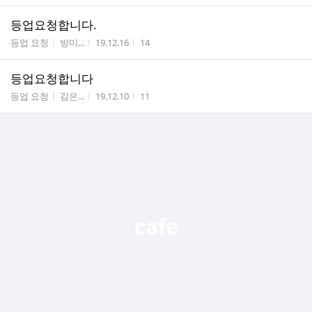
등업요청합니다.
게시판명
작성자
작성시간
조회수
등업 요청
방미...
19.12.16
14
등업요청합니다
게시판명
작성자
작성시간
조회수
등업 요청
김은...
19.12.10
11