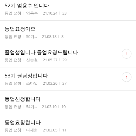
52기 엄용수 입니다.
게시판명
작성자
작성시간
조회수
등업 요청
엄용수
21.10.24
33
등업요청이요
게시판명
작성자
작성시간
조회수
등업 요청
50기...
21.08.18
8
댓
졸업생입니다 등업요청드립니다
1
글
게시판명
작성자
작성시간
조회수
등업 요청
신순철
21.05.27
29
수
댓
53기 권남정입니다
1
글
게시판명
작성자
작성시간
조회수
등업 요청
스마일
21.03.26
37
수
등업신청합니다
게시판명
작성자
작성시간
조회수
등업 요청
54기...
21.03.10
10
등업요청합니다
게시판명
작성자
작성시간
조회수
등업 요청
나세희
21.03.05
11