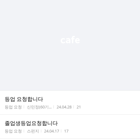
등업 요청합니다
게시판명
작성자
작성시간
조회수
등업 요청
신민정(60기...
24.04.28
21
졸업생등업요청합니다
게시판명
작성자
작성시간
조회수
등업 요청
스펀지
24.04.17
17