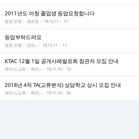
2011년도 아청 졸업생 등업요청합니다
게시판명
작성자
작성시간
조회수
등업 요청
권순임
18.12.11
17
등업부탁드려요
게시판명
작성자
작성시간
조회수
등업 요청
강선...
18.12.11
11
KTAC 12월 1일 공개사례발표회 참관자 모집 안내
게시판명
작성자
작성시간
조회수
세미나,교육
최의...
18.11.14
16
2018년 4차 TA(교류분석) 상담학교 상시 모집 안내
게시판명
작성자
작성시간
조회수
세미나,교육
최의...
18.11.14
36