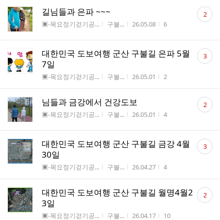
댓
길님들과 은파 ~~~
2
글
게시판명
작성자
작성시간
조회수
▣-목요정기걷기공...
구불...
26.05.08
6
수
댓
대한민국 도보여행 군산 구불길 은파 5월
3
글
7일
수
게시판명
작성자
작성시간
조회수
▣-목요정기걷기공...
구불...
26.05.01
2
댓
님들과 금강에서 건강도보
2
글
게시판명
작성자
작성시간
조회수
▣-목요정기걷기공...
구불...
26.05.01
4
수
댓
대한민국 도보여행 군산 구불길 금강 4월
3
글
30일
수
게시판명
작성자
작성시간
조회수
▣-목요정기걷기공...
구불...
26.04.27
4
댓
대한민국 도보여행 군산 구불길 월명4월2
2
글
3일
수
게시판명
작성자
작성시간
조회수
▣-목요정기걷기공...
구불...
26.04.17
10