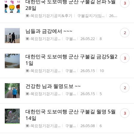
대한민국 도보여행 군산 구불길 은파 5월
3
글
28일
수
게시판명
작성자
작성시간
조
▣-목요정기걷기공지&후기
구불길지기(임...
26.05.22
8
댓
님들과 금강에서 ~~~
2
글
게시판명
작성자
작성시간
조회수
▣-목요정기걷기공...
구불...
26.05.22
8
수
댓
대한민국 도보여행 군산 구불길 금강5월2
3
글
1일
수
게시판명
작성자
작성시간
조회수
▣-목요정기걷기공...
구불...
26.05.15
10
댓
건강한 님과 월명도보 ~~
2
글
게시판명
작성자
작성시간
조회수
▣-목요정기걷기공...
구불...
26.05.15
5
수
댓
대한민국 도보여행 군산 구불길 월명 5월
3
글
14일
수
게시판명
작성자
작성시간
조회수
▣-목요정기걷기공...
구불...
26.05.08
6