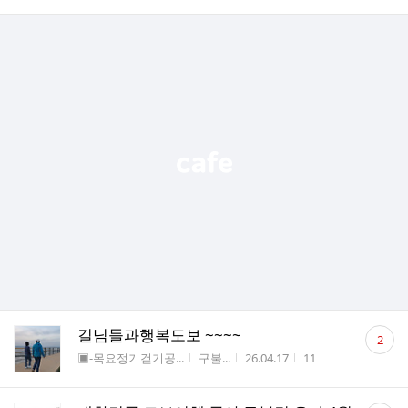
댓
길님들과행복도보 ~~~~
2
글
게시판명
작성자
작성시간
조회수
▣-목요정기걷기공...
구불...
26.04.17
11
수
댓