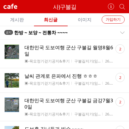
cafe
사)구불길
카
개
페
별
개
정
카
게시판
최신글
이미지
가입하기
보
별
페
전
전
보
검
한방 ~ 보양 ~ 전통차 ~~~~
공지
카
공지목록 펼치기/접기
체
기
색
체
페
글
댓
글
대한민국 도보여행 군산 구불길 월명8월6
2
리
글
메
일
스
수
뉴
게시판명
작성자
작성시간
조
▣-목요정기걷기공지&후기
구불길지기(임...
26.07.31
2
트
댓
날씨 관계로 은파에서 진행 ㅎㅎㅎ
2
글
게시판명
작성자
작성시간
조
▣-목요정기걷기공지&후기
구불길지기(임...
26.07.31
2
수
댓
대한민국 도보여행 군산 구불길 금강7월3
2
글
0일
수
게시판명
작성자
작성시간
조
▣-목요정기걷기공지&후기
구불길지기(임...
26.07.25
5
댓
도보후 길님들과 빙수 ~~~~