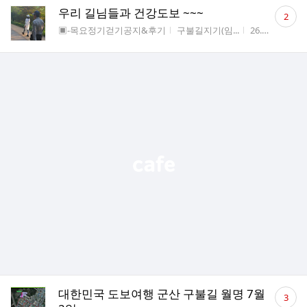
댓
우리 길님들과 건강도보 ~~~
2
글
게시판명
작성자
작성시간
조
▣-목요정기걷기공지&후기
구불길지기(임...
26.07.03
3
수
댓
대한민국 도보여행 군산 구불길 월명 7월
3
글