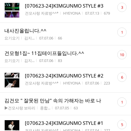
댓
[070623-24]KIMGUNMO STYLE #3
3
글
게시판명
작성자
작성시간
조회수
건모사랑 자료방^^*
HYEYONA
07.07.13
679
수
댓
내사진올립니다.^^
1
글
게시판명
작성자
작성시간
조회수
요기요기
김지...
07.07.06
66
수
댓
건모형1집~ 11집테이프들입니다.^^
10
글
게시판명
작성자
작성시간
조회수
요기요기
김지...
07.07.06
83
수
댓
[070623-24]KIMGUNMO STYLE #2
6
글
게시판명
작성자
작성시간
조회수
건모사랑 자료방^^*
HYEYONA
07.07.06
223
수
댓
김건모 " 잘못된 만남" 속의 가해자는 바로 나
1
글
게시판명
작성자
작성시간
조회수
▶건모사랑 보따리
종합...
07.07.05
63
수
댓
[070623-24]KIMGUNMO STYLE #1
5
글
게시판명
작성자
작성시간
조회수
건모사랑 자료방^^*
HYEYONA
07.07.04
277