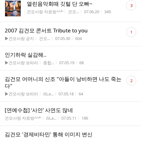
댓
열린음악회때 깃털 단 오빠~
3
글
게시판명
작성자
작성시간
조회수
건모사랑 자료방^^*
건모...
07.06.20
349
수
댓
2007 김건모 콘서트 Tribute to you
1
글
게시판명
작성자
작성시간
조회수
▶건모사랑 공지
건모...
07.05.30
604
수
인기하락 실감해..
게시판명
작성자
작성시간
조회수
▶건모사랑 보따리
종합...
07.05.19
68
댓
김건모 어머니의 신조 "아들이 낭비하면 나도 죽는
2
글
다"
수
게시판명
작성자
작성시간
조회수
▶건모사랑 보따리
iSLa...
07.05.18
64
[연예수첩] ‘사인’ 사연도 많네
게시판명
작성자
작성시간
조회수
건모사랑 자료방^^*
iSLa...
07.05.11
186
김건모 '경제비타민' 통해 이미지 변신