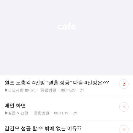
댓
원조 노총각 4인방 "결혼 성공" 다음 4인방은???
2
글
게시판명
작성자
작성시간
조회수
▶건모사랑 보따리
종합병원
08.11.25
21
수
댓
메인 화면
1
글
게시판명
작성자
작성시간
조회수
▶질문 & 요청
종합병원
08.11.19
25
수
댓
김건모 성공 할 수 밖에 없는 이유??
1
글