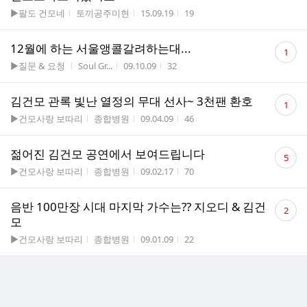
게시판명
작성자
작성시간
조회수
▶팔도 건모네
토끼공주미현
15.09.19
19
댓
12월에 하는 서울앵콜갈려하는대...
1
글
게시판명
작성자
작성시간
조회수
▶질문 & 요청
Soul Gr...
09.10.09
32
수
댓
김건모 관록 빛난 열정의 무대 선사~ 3천팬 환호
1
글
게시판명
작성자
작성시간
조회수
▶건모사랑 보따리
종합병원
09.04.09
46
수
댓
젊어진 김건모 공연에서 보여드립니다
5
글
게시판명
작성자
작성시간
조회수
▶건모사랑 보따리
종합병원
09.02.17
70
수
댓
음반 100만장 시대 마지막 가수는?? 지오디 & 김건
2
글
모
수
게시판명
작성자
작성시간
조회수
▶건모사랑 보따리
종합병원
09.01.09
22