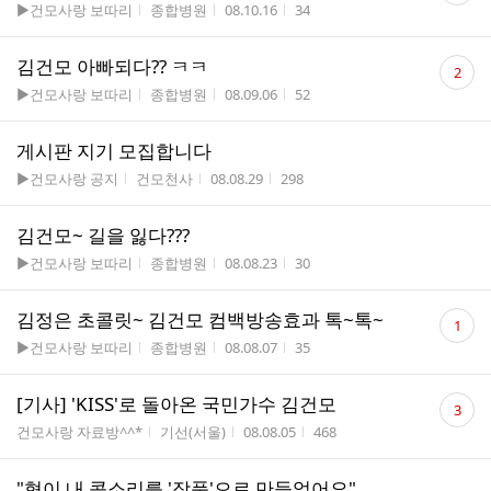
게시판명
작성자
작성시간
조회수
▶건모사랑 보따리
종합병원
08.10.16
34
수
댓
김건모 아빠되다?? ㅋㅋ
2
글
게시판명
작성자
작성시간
조회수
▶건모사랑 보따리
종합병원
08.09.06
52
수
게시판 지기 모집합니다
게시판명
작성자
작성시간
조회수
▶건모사랑 공지
건모천사
08.08.29
298
김건모~ 길을 잃다???
게시판명
작성자
작성시간
조회수
▶건모사랑 보따리
종합병원
08.08.23
30
댓
김정은 초콜릿~ 김건모 컴백방송효과 톡~톡~
1
글
게시판명
작성자
작성시간
조회수
▶건모사랑 보따리
종합병원
08.08.07
35
수
댓
[기사] 'KISS'로 돌아온 국민가수 김건모
3
글
게시판명
작성자
작성시간
조회수
건모사랑 자료방^^*
기선(서울)
08.08.05
468
수
"형이 내 콧소리를 '작품'으로 만들었어요"