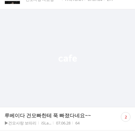
수
댓
루베이다 건모빠한테 푹 빠졌다네요~~
2
글
게시판명
작성자
작성시간
조회수
▶건모사랑 보따리
iSLa...
07.06.28
64
수