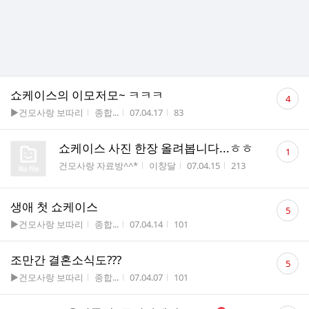
댓
쇼케이스의 이모저모~ ㅋㅋㅋ
4
글
게시판명
작성자
작성시간
조회수
▶건모사랑 보따리
종합...
07.04.17
83
수
댓
쇼케이스 사진 한장 올려봅니다...ㅎㅎ
1
글
게시판명
작성자
작성시간
조회수
건모사랑 자료방^^*
이창달
07.04.15
213
수
댓
생애 첫 쇼케이스
5
글
게시판명
작성자
작성시간
조회수
▶건모사랑 보따리
종합...
07.04.14
101
수
댓
조만간 결혼소식도???
5
글
게시판명
작성자
작성시간
조회수
▶건모사랑 보따리
종합...
07.04.07
101
수
댓