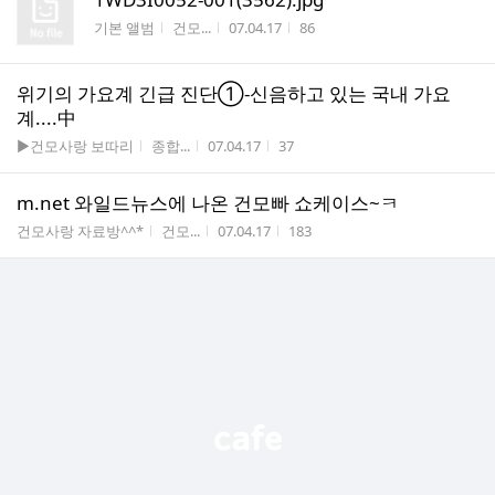
게시판명
작성자
작성시간
조회수
기본 앨범
건모...
07.04.17
86
위기의 가요계 긴급 진단①-신음하고 있는 국내 가요
계....中
게시판명
작성자
작성시간
조회수
▶건모사랑 보따리
종합...
07.04.17
37
m.net 와일드뉴스에 나온 건모빠 쇼케이스~ㅋ
게시판명
작성자
작성시간
조회수
건모사랑 자료방^^*
건모...
07.04.17
183