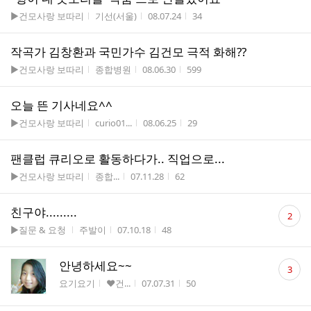
게시판명
작성자
작성시간
조회수
▶건모사랑 보따리
기선(서울)
08.07.24
34
작곡가 김창환과 국민가수 김건모 극적 화해??
게시판명
작성자
작성시간
조회수
▶건모사랑 보따리
종합병원
08.06.30
599
오늘 뜬 기사네요^^
게시판명
작성자
작성시간
조회수
▶건모사랑 보따리
curio01...
08.06.25
29
팬클럽 큐리오로 활동하다가.. 직업으로...
게시판명
작성자
작성시간
조회수
▶건모사랑 보따리
종합...
07.11.28
62
댓
친구야.........
2
글
게시판명
작성자
작성시간
조회수
▶질문 & 요청
주발이
07.10.18
48
수
댓
안녕하세요~~
3
글
게시판명
작성자
작성시간
조회수
요기요기
♥건...
07.07.31
50
수