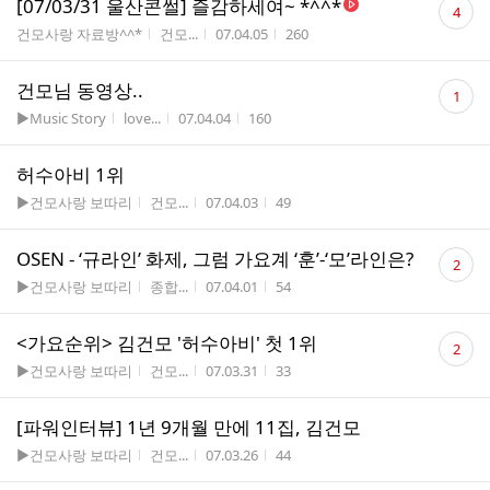
[07/03/31 울산콘썰] 즐감하세여~ *^^*
4
글
게시판명
작성자
작성시간
조회수
건모사랑 자료방^^*
건모...
07.04.05
260
수
댓
건모님 동영상..
1
글
게시판명
작성자
작성시간
조회수
▶Music Story
love...
07.04.04
160
수
허수아비 1위
게시판명
작성자
작성시간
조회수
▶건모사랑 보따리
건모...
07.04.03
49
댓
OSEN - ‘규라인’ 화제, 그럼 가요계 ‘훈’-‘모’라인은?
2
글
게시판명
작성자
작성시간
조회수
▶건모사랑 보따리
종합...
07.04.01
54
수
댓
<가요순위> 김건모 '허수아비' 첫 1위
2
글
게시판명
작성자
작성시간
조회수
▶건모사랑 보따리
건모...
07.03.31
33
수
[파워인터뷰] 1년 9개월 만에 11집, 김건모
게시판명
작성자
작성시간
조회수
▶건모사랑 보따리
건모...
07.03.26
44