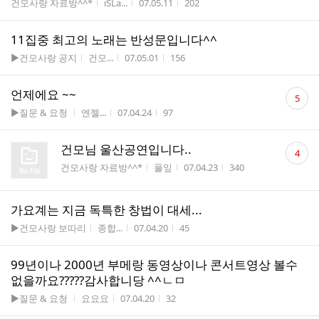
게시판명
작성자
작성시간
조회수
건모사랑 자료방^^*
iSLa...
07.05.11
202
11집중 최고의 노래는 반성문입니다^^
게시판명
작성자
작성시간
조회수
▶건모사랑 공지
건모...
07.05.01
156
댓
언제에요 ~~
5
글
게시판명
작성자
작성시간
조회수
▶질문 & 요청
엔젤...
07.04.24
97
수
댓
건모님 울산공연입니다..
4
글
게시판명
작성자
작성시간
조회수
건모사랑 자료방^^*
풀잎
07.04.23
340
수
가요계는 지금 독특한 창법이 대세...
게시판명
작성자
작성시간
조회수
▶건모사랑 보따리
종합...
07.04.20
45
99년이나 2000년 부메랑 동영상이나 콘서트영상 볼수
없을까요?????감사합니당 ^^ㄴㅁ
게시판명
작성자
작성시간
조회수
▶질문 & 요청
요요요
07.04.20
32