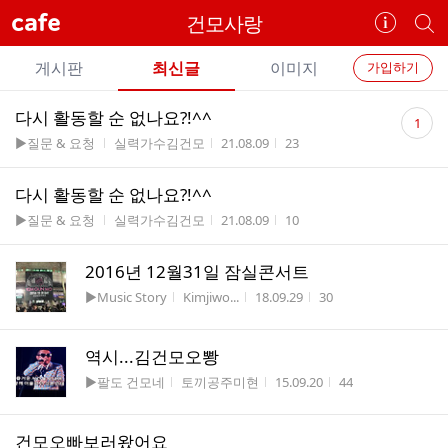
cafe
건모사랑
카
개
페
별
개
정
카
게시판
최신글
이미지
가입하기
보
별
페
전
전
보
검
댓
다시 활동할 순 없나요?!^^
카
1
체
기
색
체
글
게시판명
작성자
작성시간
조회수
▶질문 & 요청
실력가수김건모
21.08.09
23
페
글
수
글
리
메
다시 활동할 순 없나요?!^^
스
뉴
게시판명
작성자
작성시간
조회수
트
▶질문 & 요청
실력가수김건모
21.08.09
10
2016년 12월31일 잠실콘서트
게시판명
작성자
작성시간
조회수
▶Music Story
Kimjiwo...
18.09.29
30
역시...김건모오뽱
게시판명
작성자
작성시간
조회수
▶팔도 건모네
토끼공주미현
15.09.20
44
건모오빠보러왔어요