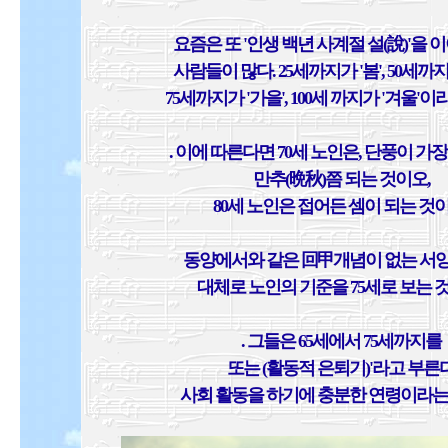
요즘은 또 '인생 백년 사계절 설(說)'을
사람들이 많다. 25세까지가 '봄', 50세까지
75세까지가 '가을', 100세 까지가 '겨울'
. 이에 따른다면 70세 노인은, 단풍이 가
만추(晩秋)쯤 되는 것이오,
80세 노인은 접어든 셈이 되는 것이
동양에서와 같은 回甲개념이 없는 서
대체로 노인의 기준을 75세로 보는 
. 그들은 65세에서 75세까지를
또는 (활동적 은퇴기)'라고 부른
사회 활동을 하기에 충분한 연령이라는