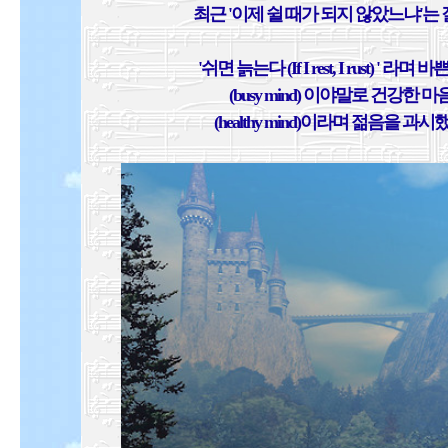
최근 '이제 쉴 때가 되지 않았느냐'는
'쉬면 늙는다 (If I rest, I rust) ' 라며 
(busy mind) 이야말로 건강한 마
(healthy mind)이라며 젊음을 과시