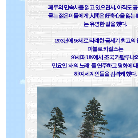
페루의 민속사를 읽고 있으면서, 아직도 
묻는 젊은이들에게'人間은 好奇心을 잃는 
는 유명한 말을 했다.
1973년에 96세로 타계한 금세기 최고의
파블로 카잘스는
93세때 UN에서 조국 카탈루냐
민요인 '새의 노래' 를 연주하고 평화에 
하여 세계인들을 감격케 했다.