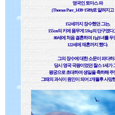
영국인 토마스 파
(Thomas Parr_1438~1589)로 알려지고
152세까지 장수했던 그는,
155㎝의 키에 몸무게 53㎏의 단구였다
80세에 처음 결혼하여 1남1녀를 
122세에 재혼까지 했다.
그의 장수에 대한 소문이 파다하
당시 영국 국왕이었던 찰스 1세가 
왕궁으로 초대하여 생일을 축하해 주
그때의 과식이 원인이 되어 2개월후 사망