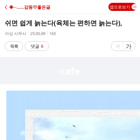
C
◈─……감동♡좋은글
앱으로보기
A
쉬면 쉽게 늙는다(육체는 편하면 늙는다),
F
작
작
조
아상 사무사
25.05.09
165
성
성
회
E
자
시
수
글
가
글
목록
댓글
6
가
간
자
자
크
크
기
기
크
작
게
게