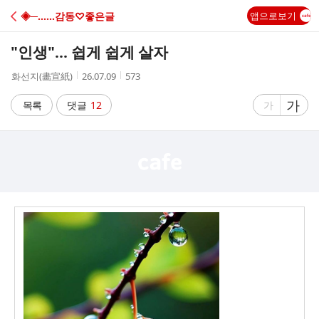
C
◈─……감동♡좋은글
앱으로보기
A
"인생"... 쉽게 쉽게 살자
F
작
작
조
화선지(畵宣紙)
26.07.09
573
성
성
회
E
자
시
수
글
가
글
목록
댓글
12
가
간
자
자
크
크
기
기
크
작
게
게