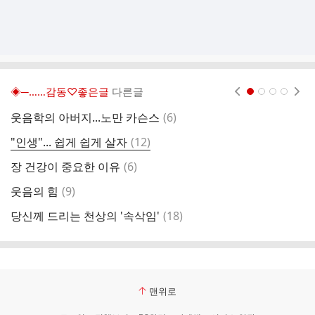
◈─……감동♡좋은글
다른글
현재페이지 1
2
3
4
댓
웃음학의 아버지...노만 카슨스
(
6
)
7
글
댓
"인생"... 쉽게 쉽게 살자
(
12
)
거
글
댓
장 건강이 중요한 이유
(
6
)
형
글
댓
웃음의 힘
(
9
)
사
글
댓
당신께 드리는 천상의 '속삭임'
(
18
)
글
맨위로