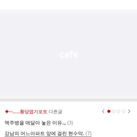
게
시
글
추
가
기
능
열
기
◈─……황당엽기포토
다른글
현재페이지 1
2
3
4
댓
맥주병을 매달아 놓은 이유..,
(
3
)
아
글
댓
강남의 어느아파트 앞에 걸린 현수막.
(
7
)
헐