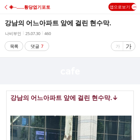
C
◈─……황당엽기포토
앱으로보기
A
강남의 어느아파트 앞에 걸린 현수막.
F
작
작
조
나비부인
25.07.30
460
성
성
회
E
자
시
수
글
가
글
목록
댓글
7
가
간
자
자
크
크
기
기
크
작
게
게
강남의 어느아파트 앞에 걸린 현수막.↓