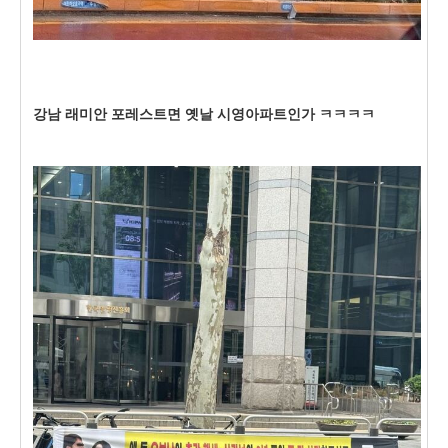
강남 래미안 포레스트면 옛날 시영아파트인가 ㅋㅋㅋㅋ