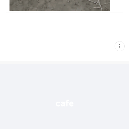
현
재
게
시
글
추
가
기
능
열
기