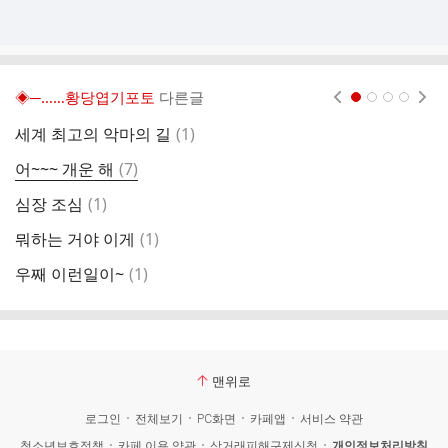
◈─……황당엽기포토
다른글
현재페이지 1
2
3
4
댓
세계 최고의 악마의 길
(
1
)
너
글
댓
어~~~ 개운 해
(
7
)
요
글
댓
심장 조심
(
1
)
볶
글
댓
뭐하는 거야 이게
(
1
)
신
글
댓
우째 이런일이~
(
1
)
멍
글
맨위로
로그인
전체보기
PC화면
카페앱
서비스 약관
청소년보호정책
카페 이용 약관
상거래피해구제신청
개인정보처리방침