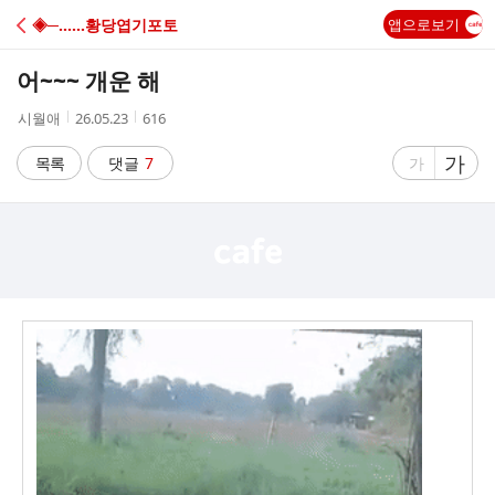
C
◈─……황당엽기포토
앱으로보기
A
어~~~ 개운 해
F
작
작
조
시월애
26.05.23
616
성
성
회
E
자
시
수
글
가
글
목록
댓글
7
가
간
자
자
크
크
기
기
크
작
게
게