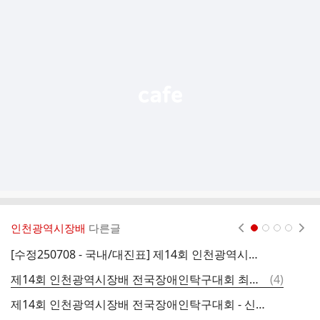
추
가
기
능
열
기
인천광역시장배
다른글
현재페이지 1
2
3
4
[수정250708 - 국내/대진표] 제14회 인천광역시장배 전국장애인탁구대회 대진표 공지
댓
제14회 인천광역시장배 전국장애인탁구대회 최종명단 공지
(
4
)
글
제14회 인천광역시장배 전국장애인탁구대회 - 신청 명단