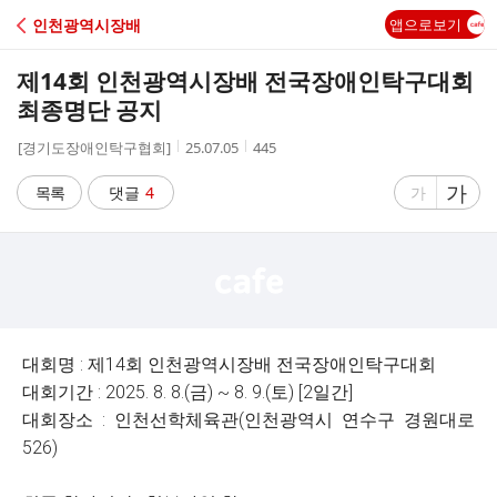
C
인천광역시장배
앱으로보기
A
제14회 인천광역시장배 전국장애인탁구대회
F
최종명단 공지
작
작
조
[경기도장애인탁구협회]
25.07.05
445
E
성
성
회
자
시
수
글
가
글
목록
댓글
4
가
간
자
자
크
크
기
기
크
작
게
게
대회명 : 제14회 인천광역시장배 전국장애인탁구대회
대회기간 : 2025. 8. 8.(금) ~ 8. 9.(토) [2일간]
대회장소 : 인천선학체육관(인천광역시 연수구 경원대로
526)