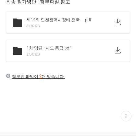
최종 참가명단 : 첨부파일 참고
제14회 인천광역시장배 전국장애인탁구대회 1차 참가명단
.pdf
81.92KB
1차 명단 - 시도 등급
.pdf
27.47KB
첨부된 파일이
2
개 있습니다.
현
재
게
시
글