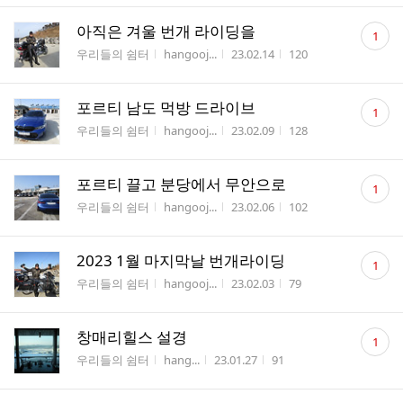
댓
아직은 겨울 번개 라이딩을
1
글
게시판명
작성자
작성시간
조회수
우리들의 쉼터
hangooj...
23.02.14
120
수
댓
포르티 남도 먹방 드라이브
1
글
게시판명
작성자
작성시간
조회수
우리들의 쉼터
hangooj...
23.02.09
128
수
댓
포르티 끌고 분당에서 무안으로
1
글
게시판명
작성자
작성시간
조회수
우리들의 쉼터
hangooj...
23.02.06
102
수
댓
2023 1월 마지막날 번개라이딩
1
글
게시판명
작성자
작성시간
조회수
우리들의 쉼터
hangooj...
23.02.03
79
수
댓
창매리힐스 설경
1
글
게시판명
작성자
작성시간
조회수
우리들의 쉼터
hang...
23.01.27
91
수