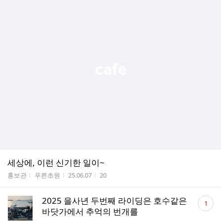
세상에, 이런 신기한 일이~
게시판명
작성자
작성시간
조회수
홍보관
푸른초원
25.06.07
20
댓
2025 을사년 두번째 라이딩은 호수같은
1
글
바닷가에서 추억의 번개를
수