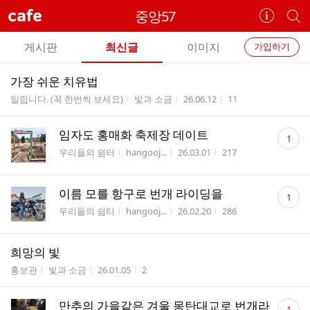
cafe
중앙57
카
개
페
별
개
정
카
게시판
최신글
이미지
가입하기
보
별
페
전
전
보
검
가장 쉬운 치유법
카
체
기
색
체
게시판명
작성자
작성시간
조회수
알립니다. (꼭 한번씩 보세요)
빛과 소금
26.06.12
11
페
글
글
리
메
댓
임자도 홍매화 축제장 데이트
스
1
글
뉴
게시판명
작성자
작성시간
조회수
트
우리들의 쉼터
hangooj...
26.03.01
217
수
댓
이름 모를 항구로 번개 라이딩을
1
글
게시판명
작성자
작성시간
조회수
우리들의 쉼터
hangooj...
26.02.20
286
수
희망의 빛
게시판명
작성자
작성시간
조회수
홍보관
빛과 소금
26.01.05
2
댓
만추의 가을같은 겨울 몽탄대교로 번개라
1