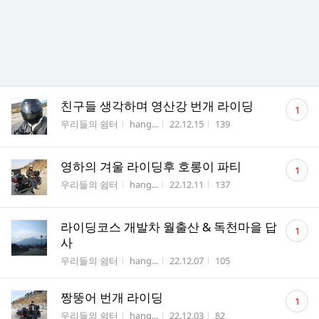
댓
친구들 생각하며 영산강 번개 라이딩
1
글
게시판명
작성자
작성시간
조회수
우리들의 쉼터
hang...
22.12.15
139
수
댓
영하의 겨울 라이딩후 호롱이 파티
1
글
게시판명
작성자
작성시간
조회수
우리들의 쉼터
hang...
22.12.11
137
수
댓
라이딩코스 개발차 월출산 & 독천마을 답
1
글
사
수
게시판명
작성자
작성시간
조회수
우리들의 쉼터
hang...
22.12.07
105
댓
짱뚱어 번개 라이딩
1
글
게시판명
작성자
작성시간
조회수
우리들의 쉼터
hang...
22.12.03
82