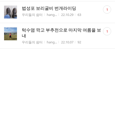
댓
법성포 보리굴비 번개라이딩
1
글
게시판명
작성자
작성시간
조회수
우리들의 쉼터
hang...
22.10.29
63
수
댓
턱수염 깍고 부추전으로 마지막 여름을 보
1
글
내
수
게시판명
작성자
작성시간
조회수
우리들의 쉼터
hang...
22.10.07
92
댓
법성포 보리굴비 강화식당
1
글
게시판명
작성자
작성시간
조회수
우리들의 쉼터
hang...
22.10.04
94
수
댓
아랫집 선물
1
글
게시판명
작성자
작성시간
조회수
우리들의 쉼터
hang...
22.09.29
79
수
댓
해골 바가지 쓰고 번개 라이딩을
1
글
게시판명
작성자
작성시간
조회수
우리들의 쉼터
hang...
22.09.22
68
수