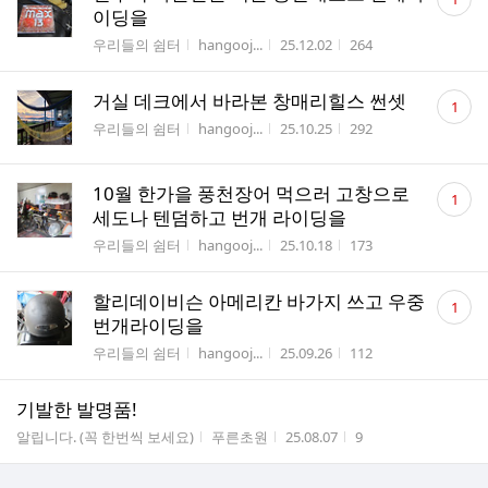
글
이딩을
수
게시판명
작성자
작성시간
조회수
우리들의 쉼터
hangooj...
25.12.02
264
댓
거실 데크에서 바라본 창매리힐스 썬셋
1
글
게시판명
작성자
작성시간
조회수
우리들의 쉼터
hangooj...
25.10.25
292
수
댓
10월 한가을 풍천장어 먹으러 고창으로
1
글
세도나 텐덤하고 번개 라이딩을
수
게시판명
작성자
작성시간
조회수
우리들의 쉼터
hangooj...
25.10.18
173
댓
할리데이비슨 아메리칸 바가지 쓰고 우중
1
글
번개라이딩을
수
게시판명
작성자
작성시간
조회수
우리들의 쉼터
hangooj...
25.09.26
112
기발한 발명품!
게시판명
작성자
작성시간
조회수
알립니다. (꼭 한번씩 보세요)
푸른초원
25.08.07
9