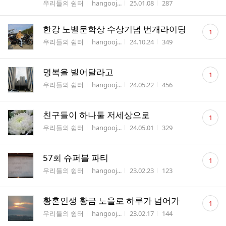
게시판명
작성자
작성시간
조회수
우리들의 쉼터
hangooj...
25.01.08
287
댓
한강 노벨문학상 수상기념 번개라이딩
1
글
게시판명
작성자
작성시간
조회수
우리들의 쉼터
hangooj...
24.10.24
349
수
댓
명복을 빌어달라고
1
글
게시판명
작성자
작성시간
조회수
우리들의 쉼터
hangooj...
24.05.22
456
수
댓
친구들이 하나둘 저세상으로
1
글
게시판명
작성자
작성시간
조회수
우리들의 쉼터
hangooj...
24.05.01
329
수
댓
57회 슈퍼볼 파티
1
글
게시판명
작성자
작성시간
조회수
우리들의 쉼터
hangooj...
23.02.23
123
수
댓
황혼인생 황금 노을로 하루가 넘어가
1
글
게시판명
작성자
작성시간
조회수
우리들의 쉼터
hangooj...
23.02.17
144
수