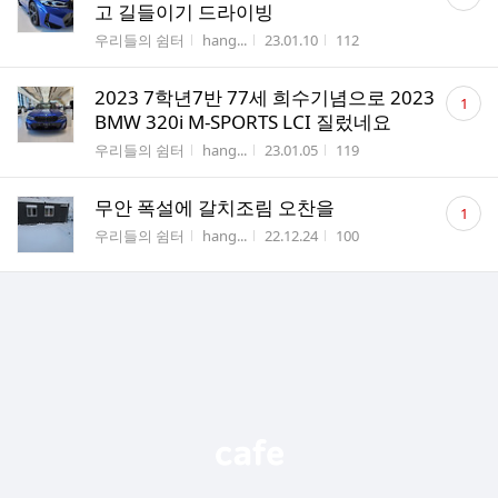
글
고 길들이기 드라이빙
수
게시판명
작성자
작성시간
조회수
우리들의 쉼터
hang...
23.01.10
112
댓
2023 7학년7반 77세 희수기념으로 2023
1
글
BMW 320i M-SPORTS LCI 질렀네요
수
게시판명
작성자
작성시간
조회수
우리들의 쉼터
hang...
23.01.05
119
댓
무안 폭설에 갈치조림 오찬을
1
글
게시판명
작성자
작성시간
조회수
우리들의 쉼터
hang...
22.12.24
100
수