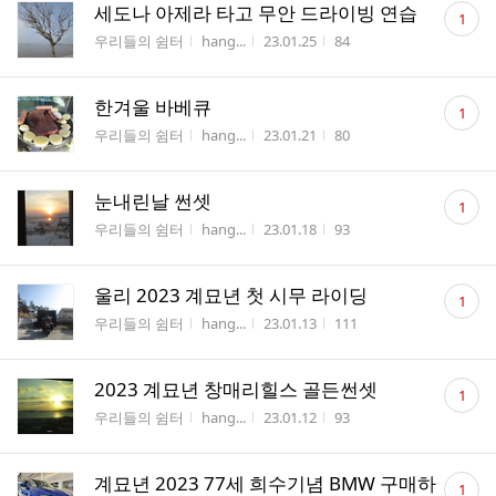
댓
세도나 아제라 타고 무안 드라이빙 연습
1
글
게시판명
작성자
작성시간
조회수
우리들의 쉼터
hang...
23.01.25
84
수
댓
한겨울 바베큐
1
글
게시판명
작성자
작성시간
조회수
우리들의 쉼터
hang...
23.01.21
80
수
댓
눈내린날 썬셋
1
글
게시판명
작성자
작성시간
조회수
우리들의 쉼터
hang...
23.01.18
93
수
댓
울리 2023 계묘년 첫 시무 라이딩
1
글
게시판명
작성자
작성시간
조회수
우리들의 쉼터
hang...
23.01.13
111
수
댓
2023 계묘년 창매리힐스 골든썬셋
1
글
게시판명
작성자
작성시간
조회수
우리들의 쉼터
hang...
23.01.12
93
수
댓
계묘년 2023 77세 희수기념 BMW 구매하
1