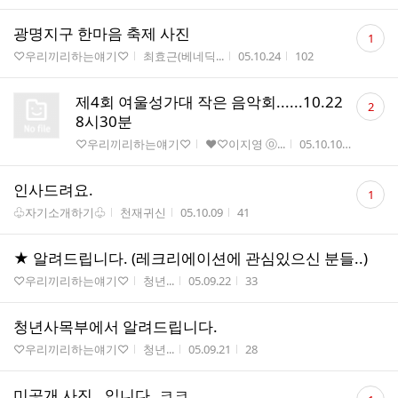
댓
광명지구 한마음 축제 사진
1
글
게시판명
작성자
작성시간
조회수
♡우리끼리하는얘기♡
최효근(베네딕...
05.10.24
102
수
댓
제4회 여울성가대 작은 음악회......10.22
2
글
8시30분
수
게시판명
작성자
작성시간
조회수
♡우리끼리하는얘기♡
♥♡이지영 ⓞ...
05.10.10
58
댓
인사드려요.
1
글
게시판명
작성자
작성시간
조회수
♧자기소개하기♧
천재귀신
05.10.09
41
수
★ 알려드립니다. (레크리에이션에 관심있으신 분들..)
게시판명
작성자
작성시간
조회수
♡우리끼리하는얘기♡
청년...
05.09.22
33
청년사목부에서 알려드립니다.
게시판명
작성자
작성시간
조회수
♡우리끼리하는얘기♡
청년...
05.09.21
28
댓
미공개 사진.. 입니다..ㅋㅋ