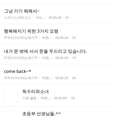
그냥 가기 뭐해서~
게시판명
작성자
작성시간
조회수
♧자기소개하기♧
가브...
05.05.28
31
행복해지기 위한 3가지 요령
게시판명
작성자
작성시간
조회수
♡우리끼리하는얘기♡
박현...
05.05.24
23
내가 문 밖에 서서 문을 두드리고 있습니다.
게시판명
작성자
작성시간
조회수
♡우리끼리하는얘기♡
박현...
05.05.24
13
come back~*
게시판명
작성자
작성시간
조회수
♡우리끼리하는얘기♡
박현...
05.05.20
34
독수리와소녀
게시판명
작성자
작성시간
조회수
기본 앨범
박현...
05.05.09
74
초등부 선생님들.^^