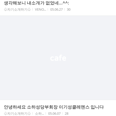
생각해보니 내소개가 없었네...^^:
게시판명
작성자
작성시간
조회수
♧자기소개하기♧
VENO...
05.06.27
30
안녕하세요 소하성당부회장 이기성클레멘스 입니다
게시판명
작성자
작성시간
조회수
♧자기소개하기♧
소하...
05.06.07
28