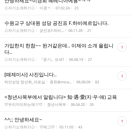
안녕하세요~이경희 헤레니아에용~ㅋㅋ
게시판명
작성자
작성시간
조회수
♧자기소개하기♧
이갱ㅋ
07.02.24
23
수원교구 상대원 성당 공진표 F.하비에르입니다.
게시판명
작성자
작성시간
조회수
♧자기소개하기♧
공진표F.하비...
06.11.28
21
댓
가입한지 한참~~ 된거같은데.. 이제야 소개 올립니
1
글
다..
수
게시판명
작성자
작성시간
조회수
♧자기소개하기♧
『윤기』모세†
06.08.19
27
댓
[떼제미사] 사진입니다..
1
글
게시판명
작성자
작성시간
조회수
하안성당 청년회_자료실
종헌@mica...
06.08.09
82
수
<청년사목부에서 알립니다> 知·遇·愛(지·우·애) 교육
게시판명
작성자
작성시간
조회수
♡우리끼리하는얘기♡
청년사목부
06.04.20
26
댓
^^;; 안녕하세요~
1
글
게시판명
작성자
작성시간
조회수
♧자기소개하기♧
♡에그♡
05.11.05
43
수