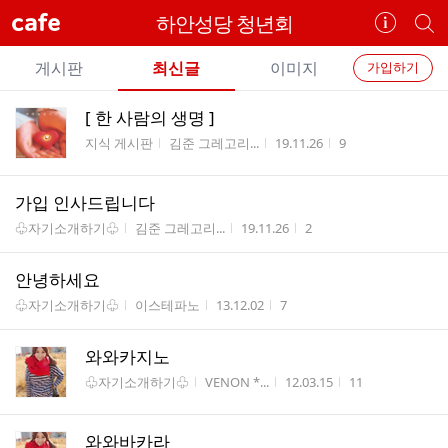
cafe
하안성당 청년회
카
개
페
별
개
정
카
게시판
최신글
이미지
가입하기
보
별
페
전
전
보
검
[ 한 사람의 생명 ]
카
체
기
색
체
게시판명
작성자
작성시간
조회수
지식 게시판
김준 그레고리...
19.11.26
9
페
글
글
리
메
스
가입 인사드립니다
뉴
트
게시판명
작성자
작성시간
조회수
♧자기소개하기♧
김준 그레고리...
19.11.26
2
안녕하세요
게시판명
작성자
작성시간
조회수
♧자기소개하기♧
이스테파노
13.12.02
7
와와카지노
게시판명
작성자
작성시간
조회수
♧자기소개하기♧
VENON *...
12.03.15
11
와와바카라