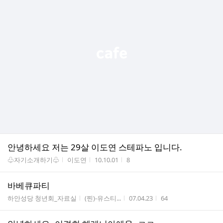
안녕하세요 저는 29살 이도연 스테파노 입니다.
게시판명
작성자
작성시간
조회수
♧자기소개하기♧
이도연
10.10.01
8
바베큐파티
게시판명
작성자
작성시간
조회수
하안성당 청년회_자료실
(찐)-유스티...
07.04.23
64