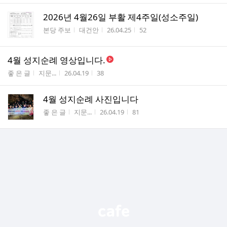
2026년 4월26일 부활 제4주일(성소주일)
게시판명
작성자
작성시간
조회수
본당 주보
대건안
26.04.25
52
4월 성지순례 영상입니다.
게시판명
작성자
작성시간
조회수
좋 은 글
지문...
26.04.19
38
4월 성지순례 사진입니다
게시판명
작성자
작성시간
조회수
좋 은 글
지문...
26.04.19
81