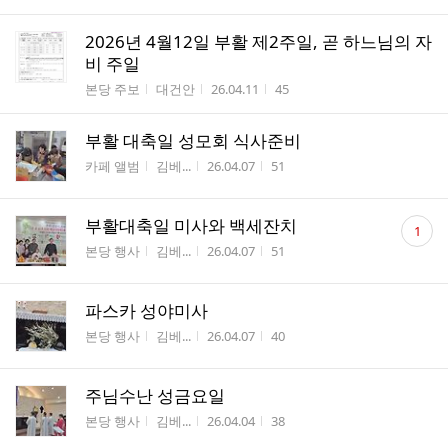
2026년 4월12일 부활 제2주일, 곧 하느님의 자
비 주일
게시판명
작성자
작성시간
조회수
본당 주보
대건안
26.04.11
45
부활 대축일 성모회 식사준비
게시판명
작성자
작성시간
조회수
카페 앨범
김베...
26.04.07
51
댓
부활대축일 미사와 백세잔치
1
글
게시판명
작성자
작성시간
조회수
본당 행사
김베...
26.04.07
51
수
파스카 성야미사
게시판명
작성자
작성시간
조회수
본당 행사
김베...
26.04.07
40
주님수난 성금요일
게시판명
작성자
작성시간
조회수
본당 행사
김베...
26.04.04
38