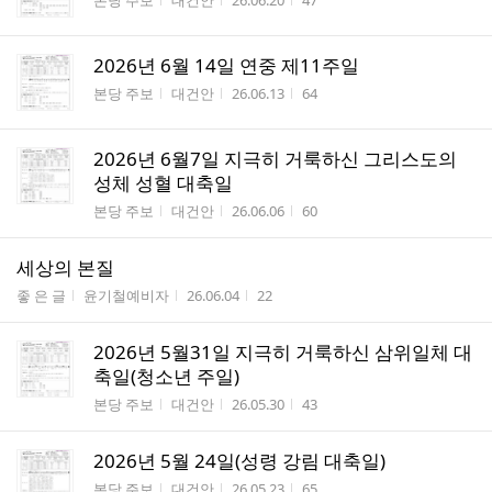
본당 주보
대건안
26.06.20
47
2026년 6월 14일 연중 제11주일
게시판명
작성자
작성시간
조회수
본당 주보
대건안
26.06.13
64
2026년 6월7일 지극히 거룩하신 그리스도의
성체 성혈 대축일
게시판명
작성자
작성시간
조회수
본당 주보
대건안
26.06.06
60
세상의 본질
게시판명
작성자
작성시간
조회수
좋 은 글
윤기철예비자
26.06.04
22
2026년 5월31일 지극히 거룩하신 삼위일체 대
축일(청소년 주일)
게시판명
작성자
작성시간
조회수
본당 주보
대건안
26.05.30
43
2026년 5월 24일(성령 강림 대축일)
게시판명
작성자
작성시간
조회수
본당 주보
대건안
26.05.23
65