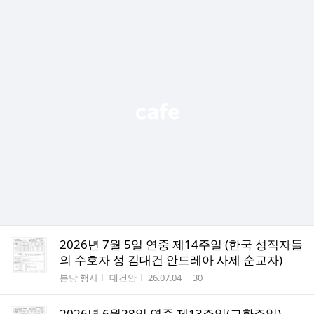
2026년 7월 5일 연중 제14주일 (한국 성직자들
의 수호자 성 김대건 안드레아 사제 순교자)
게시판명
작성자
작성시간
조회수
본당 행사
대건안
26.07.04
30
2026년 6월28일 연중 제13주일(교황주일)