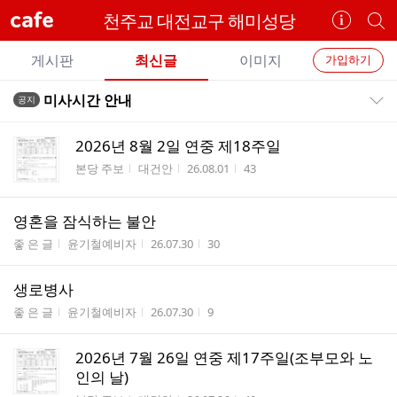
cafe
천주교 대전교구 해미성당
카
개
페
별
개
정
카
게시판
최신글
이미지
가입하기
보
별
페
전
전
보
검
미사시간 안내
공지
카
공지목록 펼치기/접기
체
기
색
체
페
글
글
2026년 8월 2일 연중 제18주일
리
메
게시판명
작성자
작성시간
조회수
본당 주보
대건안
26.08.01
43
스
뉴
트
영혼을 잠식하는 불안
게시판명
작성자
작성시간
조회수
좋 은 글
윤기철예비자
26.07.30
30
생로병사
게시판명
작성자
작성시간
조회수
좋 은 글
윤기철예비자
26.07.30
9
2026년 7월 26일 연중 제17주일(조부모와 노
인의 날)