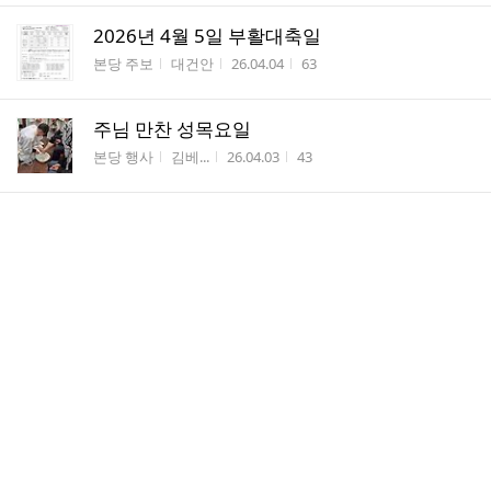
2026년 4월 5일 부활대축일
게시판명
작성자
작성시간
조회수
본당 주보
대건안
26.04.04
63
주님 만찬 성목요일
게시판명
작성자
작성시간
조회수
본당 행사
김베...
26.04.03
43
댓
홈스테이에 대하여 보시고 신청바랍니다
1
글
게시판명
작성자
작성시간
조회수
공지 사항
김베...
26.04.01
44
수
주님 수난 성지 주일
게시판명
작성자
작성시간
조회수
본당 행사
김베...
26.03.29
43
2026.3.22 아치에스
게시판명
작성자
작성시간
조회수
카페 앨범
장하...
26.03.28
49
2026년 3월29일 주님 수난 성지 주일