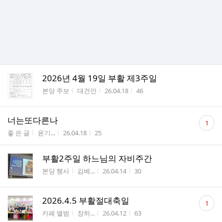
2026년 4월 19일 부활 제3주일
게시판명
작성자
작성시간
조회수
본당 주보
대건안
26.04.18
46
댓
너는또다른나
1
글
게시판명
작성자
작성시간
조회수
좋 은 글
윤기...
26.04.18
25
수
부활2주일 하느님의 자비주간
게시판명
작성자
작성시간
조회수
본당 행사
김베...
26.04.14
30
댓
2026.4.5 부활절대축일
1
글
게시판명
작성자
작성시간
조회수
카페 앨범
장하...
26.04.12
63
수