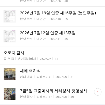
게시판명
작성자
작성시간
조회수
본당 주보
대건안
26.07.26
40
2026년 7월 19일 연중 제16주일 (농민주일)
게시판명
작성자
작성시간
조회수
본당 주보
대건안
26.07.18
25
2026년 7월12일 연중 제15주일
게시판명
작성자
작성시간
조회수
본당 주보
대건안
26.07.11
45
오로지 감사
게시판명
작성자
작성시간
조회수
좋 은 글
윤기철예비자
26.07.07
14
세례 축하식
게시판명
작성자
작성시간
조회수
카페 앨범
김베로니카
26.07.05
41
댓
7월5일 교중미사와 세례성사.첫영성체
1
글
게시판명
작성자
작성시간
조회수
본당 행사
김베로니카
26.07.05
36
수