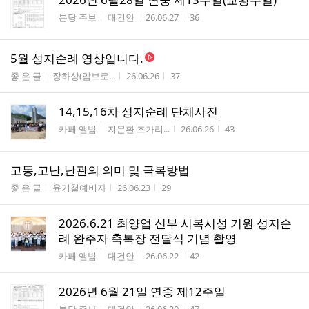
게시판명
작성자
작성시간
조회수
본당 주보
대건안
26.06.27
36
5월 성지순례 영상입니다.
게시판명
작성자
작성시간
조회수
좋 은 글
장하상(암브로...
26.06.26
37
14,15,16차 성지순례 단체사진
게시판명
작성자
작성시간
조회수
카페 앨범
지문환 즈가리...
26.06.26
43
고통,고난,난관의 의미 및 극복방법
게시판명
작성자
작성시간
조회수
좋 은 글
윤기철예비자
26.06.23
29
2026.6.21 최양업 신부 시복시성 기원 성지순
례 완주자 축복장 전달식 기념 촬영
게시판명
작성자
작성시간
조회수
카페 앨범
대건안
26.06.22
42
2026년 6월 21일 연중 제12주일
게시판명
작성자
작성시간
조회수