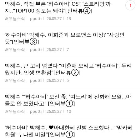
댓
박해수, 직접 부른 ‘허수아비’ OST ‘스트리밍’까
1
글
지..“TOP100 정도는 돼야”[인터뷰④]
수
게시판명
작성자
작성시간
조회수
배우님소식
pputti
26.05.27
13
‘허수아비’ 박해수, 이희준과 브로맨스 이상? “사랑인
듯”[인터뷰③]
게시판명
작성자
작성시간
조회수
배우님소식
pputti
26.05.27
7
박해수, 큰 고비 넘겼다 “이춘재 모티브 ‘허수아비’, 두려
웠지만..인생 변환점”[인터뷰②]
게시판명
작성자
작성시간
조회수
배우님소식
pputti
26.05.27
5
박해수 "'허수아비' 보신 母, '며느리'에 전화해 오열…아
들로 안 보였다고" [인터뷰①]
게시판명
작성자
작성시간
조회수
배우님소식
pputti
26.05.27
10
'허수아비' 박해수, ♥아내한테 진범 스포했다…"'맘카페
회원' 누나엔 비밀"[인터뷰①]