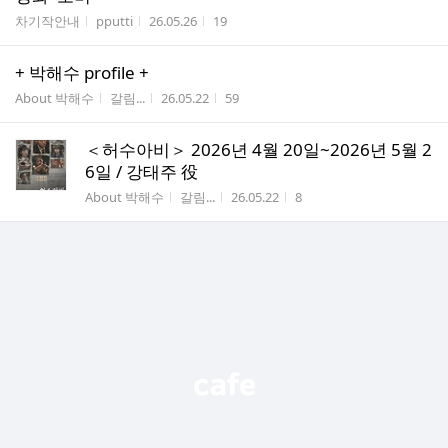
게시판명
작성자
작성시간
조회수
차기작안내
pputti
26.05.26
19
+ 박해수 profile +
게시판명
작성자
작성시간
조회수
About 박해수
갈림...
26.05.22
59
＜허수아비＞ 2026년 4월 20일~2026년 5월 2
6일 / 강태주 役
게시판명
작성자
작성시간
조회수
About 박해수
갈림...
26.05.22
8