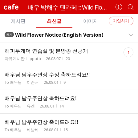
cafe
배우 박해수 팬카페 :: Wild Flower ::
카
개
페
별
개
정
카
게시판
최신글
이미지
가입하기
보
별
페
전
전
보
검
Wild Flower Notice (English Version)
공지
카
공지목록 펼치기/접기
체
기
색
체
페
글
댓
글
해피투게더 연습실 및 본방송 선공개
1
리
글
메
게시판명
작성자
작성시간
조회수
자유게시판
pputti
26.08.07
20
스
수
뉴
트
배우님 남우주연상 수상 축하드려요!!
RANKING
420
내
게시판명
작성자
작성시간
조회수
To 배우님
이준서
26.08.01
9
스
타
배우님 남우주연상 축하드려요!
응
원
게시판명
작성자
작성시간
조회수
To 배우님
유겐
26.08.01
14
하
기
배우님 남우주연상 축하드려요!!
게시판명
작성자
작성시간
조회수
To 배우님
바밤바
26.08.01
15