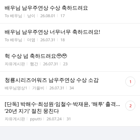
배우님 남우주연상 수상 축하드려요
게시판명
작성자
작성시간
조회수
To 배우님
낭이
26.08.01
17
배우님 남우주연상 너무너무 축하드려요!
게시판명
작성자
작성시간
조회수
To 배우님
더염
26.07.31
18
헉 수상 넘 축하드려요🥹🥹
게시판명
작성자
작성시간
조회수
자유게시판
햄간
26.07.31
23
댓
청룡시리즈어워즈 남우주연상 수상 소감
1
글
게시판명
작성자
작성시간
조회수
배우님영상1
가을비
26.07.31
34
수
댓
[단독] 박해수·최성원·임철수·박재윤, ‘해투’ 출격…
2
글
‘20년 지기’ 절친 뭉친다
수
게시판명
작성자
작성시간
조회수
자유게시판
pputti
26.07.24
31