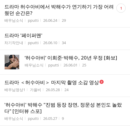
댓
드라마 허수아비에서 박해수가 연기하기 가장 어려
1
글
웠던 순간은?
수
게시판명
작성자
작성시간
조회수
배우님소식
pputti
26.06.24
29
드라마 '페이퍼맨'
게시판명
작성자
작성시간
조회수
차기작안내
pputti
26.06.10
34
‘허수아비’ 이희준·박해수, 20년 우정 [화보]
게시판명
작성자
작성시간
조회수
배우님소식
pputti
26.06.01
25
드라마 ＜허수아비＞ 마지막 촬영 소감 영상
게시판명
작성자
작성시간
조회수
배우님영상1
가을비
26.05.28
24
'허수아비' 박해수 "진범 등장 장면, 정문성 본인도 놀랐
다" [인터뷰 스포]
게시판명
작성자
작성시간
조회수
배우님소식
pputti
26.05.27
9