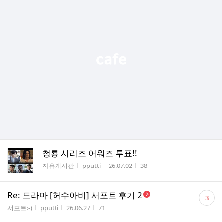
청룡 시리즈 어워즈 투표!!
게시판명
작성자
작성시간
조회수
자유게시판
pputti
26.07.02
38
댓
Re: 드라마 [허수아비] 서포트 후기 2
3
글
게시판명
작성자
작성시간
조회수
서포트:-)
pputti
26.06.27
71
수