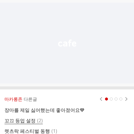
글
추
가
기
능
열
기
마카롱존
다른글
현재페이지 1
2
3
4
장마를 제일 싫어했는데 좋아졌어요💙
댓
꼬끄 등업 설정
(
2
)
대
글
댓
렛츠락 페스티벌 동행
(
1
)
현