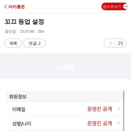
C
마카롱존
앱으로보기
A
꼬끄 등업 설정
F
작
작
조
종잇장
25.07.06
264
성
성
회
E
자
시
수
글
가
글
목록
댓글
2
가
간
자
자
크
크
기
기
크
작
게
게