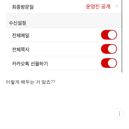
이렇게 해두는 거 맞죠??
현
재
게
시