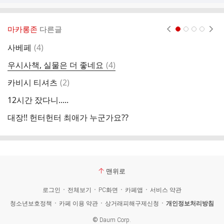
마카롱존
다른글
현재페이지 1
2
3
4
댓
사베페
(
4
)
사
글
댓
우시사책, 실물은 더 좋네요
(
4
)
햄
글
댓
카비시 티셔츠
(
2
)
사
글
12시간 잤다니.....
카
대장!! 헌터헌터 최애가 누군가요??
링
맨위로
로그인
전체보기
PC화면
카페앱
서비스 약관
청소년보호정책
카페 이용 약관
상거래피해구제신청
개인정보처리방침
©
Daum Corp.