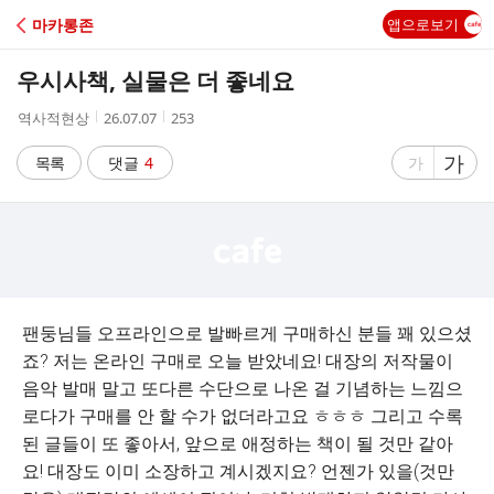
C
마카롱존
앱으로보기
A
우시사책, 실물은 더 좋네요
F
작
작
조
역사적현상
26.07.07
253
성
성
회
E
자
시
수
글
가
글
목록
댓글
4
가
간
자
자
크
크
기
기
크
작
게
게
팬둥님들 오프라인으로 발빠르게 구매하신 분들 꽤 있으셨
죠? 저는 온라인 구매로 오늘 받았네요! 대장의 저작물이
음악 발매 말고 또다른 수단으로 나온 걸 기념하는 느낌으
로다가 구매를 안 할 수가 없더라고요 ㅎㅎㅎ 그리고 수록
된 글들이 또 좋아서, 앞으로 애정하는 책이 될 것만 같아
요! 대장도 이미 소장하고 계시겠지요? 언젠가 있을(것만