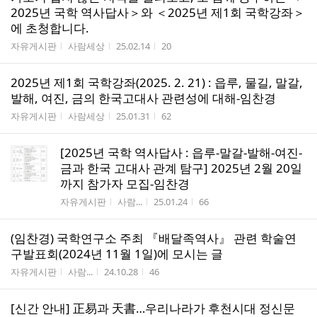
2025년 국학 역사답사＞와 ＜2025년 제1회 국학강좌＞
에 초청합니다.
게시판명
작성자
작성시간
조회수
자유게시판
사람세상
25.02.14
20
2025년 제1회 국학강좌(2025. 2. 21) : 읍루, 물길, 말갈,
발해, 여진, 금의 한국고대사 관련성에 대해-임찬경
게시판명
작성자
작성시간
조회수
자유게시판
사람세상
25.01.31
62
[2025년 국학 역사답사 : 읍루-말갈-발해-여진-
금과 한국 고대사 관계 탐구] 2025년 2월 20일
까지 참가자 모집-임찬경
게시판명
작성자
작성시간
조회수
자유게시판
사람...
25.01.24
66
(임찬경) 국학연구소 주최 『배달족역사』 관련 학술연
구발표회(2024년 11월 1일)에 모시는 글
게시판명
작성자
작성시간
조회수
자유게시판
사람...
24.10.28
46
[신간 안내] 正易과 天書…우리나라가 후천시대 정신문