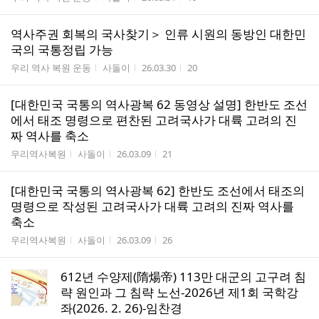
역사주권 회복의 국사찾기＞ 인류 시원의 동방인 대한민
국의 국통정립 가능
게시판명
작성자
작성시간
조회수
우리 역사 복원 운동
사돌이
26.03.30
20
[대한민국 국통의 역사광복 62 동영상 설명] 한반도 조선
에서 태조 명령으로 편찬된 고려국사가 대륙 고려의 진
짜 역사를 축소
게시판명
작성자
작성시간
조회수
우리역사복원
사돌이
26.03.09
21
[대한민국 국통의 역사광복 62] 한반도 조선에서 태조의
명령으로 작성된 고려국사가 대륙 고려의 진짜 역사를
축소
게시판명
작성자
작성시간
조회수
우리역사복원
사돌이
26.03.09
26
612년 수양제(隋煬帝) 113만 대군의 고구려 침
략 원인과 그 침략 노선-2026년 제1회 국학강
좌(2026. 2. 26)-임찬경