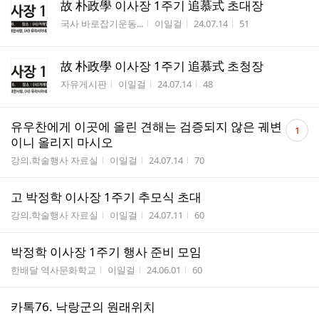
故 朴政學 이사장 1주기 追慕式 초대장
게시판명
작성자
작성시간
조회수
국사 바로잡기운동...
이일걸
24.07.14
51
故 朴政學 이사장 1주기 追慕式 초청장
게시판명
작성자
작성시간
조회수
자유게시판
이일걸
24.07.14
48
댓
유우찬에게 이곳에 올린 견해는 검증되지 않은 궤변
1
글
이니 올리지 마시오
수
게시판명
작성자
작성시간
조회수
강의.학술행사 자료실
이일걸
24.07.14
70
고 박정학 이사장 1주기 추모식 초대
게시판명
작성자
작성시간
조회수
강의.학술행사 자료실
이일걸
24.07.11
60
박정학 이사장 1주기 행사 준비 모임
게시판명
작성자
작성시간
조회수
한배달 역사문화학교
이일걸
24.06.01
60
카톡76. 낙랑군의 원래위치