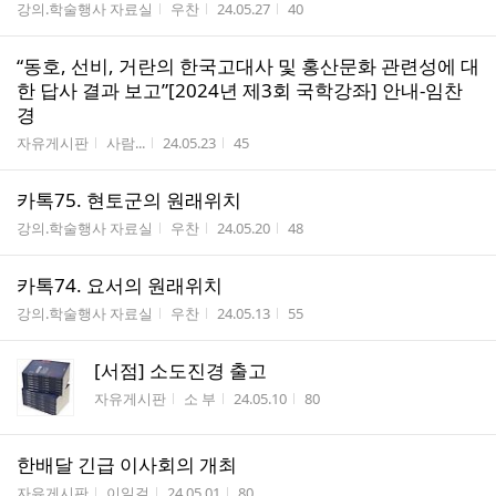
게시판명
작성자
작성시간
조회수
강의.학술행사 자료실
우찬
24.05.27
40
“동호, 선비, 거란의 한국고대사 및 홍산문화 관련성에 대
한 답사 결과 보고”[2024년 제3회 국학강좌] 안내-임찬
경
게시판명
작성자
작성시간
조회수
자유게시판
사람...
24.05.23
45
카톡75. 현토군의 원래위치
게시판명
작성자
작성시간
조회수
강의.학술행사 자료실
우찬
24.05.20
48
카톡74. 요서의 원래위치
게시판명
작성자
작성시간
조회수
강의.학술행사 자료실
우찬
24.05.13
55
[서점] 소도진경 출고
게시판명
작성자
작성시간
조회수
자유게시판
소 부
24.05.10
80
한배달 긴급 이사회의 개최
게시판명
작성자
작성시간
조회수
자유게시판
이일걸
24.05.01
80