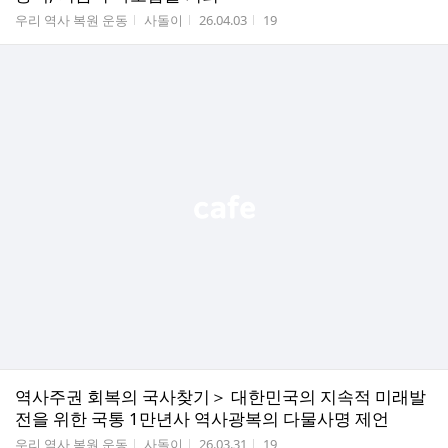
게시판명
작성자
작성시간
조회수
우리 역사 복원 운동
사돌이
26.04.03
19
역사주권 회복의 국사찾기＞ 대한민국의 지속적 미래발
전을 위한 국통 1만년사 역사광복의 다물사명 제언
게시판명
작성자
작성시간
조회수
우리 역사 복원 운동
사돌이
26.03.31
19