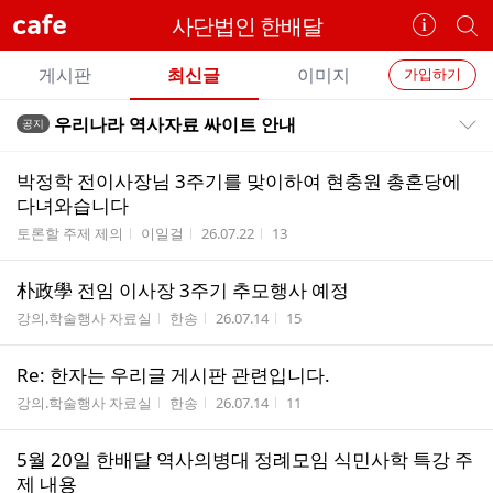
cafe
사단법인 한배달
카
개
페
별
개
정
카
게시판
최신글
이미지
가입하기
보
별
페
전
전
보
검
우리나라 역사자료 싸이트 안내
공지
카
공지목록 펼치기/접기
체
기
색
체
페
글
글
박정학 전이사장님 3주기를 맞이하여 현충원 총혼당에
리
메
다녀와습니다
스
뉴
게시판명
작성자
작성시간
조회수
토론할 주제 제의
이일걸
26.07.22
13
트
朴政學 전임 이사장 3주기 추모행사 예정
게시판명
작성자
작성시간
조회수
강의.학술행사 자료실
한송
26.07.14
15
Re: 한자는 우리글 게시판 관련입니다.
게시판명
작성자
작성시간
조회수
강의.학술행사 자료실
한송
26.07.14
11
5월 20일 한배달 역사의병대 정례모임 식민사학 특강 주
제 내용