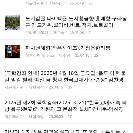
게시판명
작성자
작성시간
조회수
자유게시판
사람세상
26.02.19
25
노지감귤.타이벡귤.노지황금향.홍매향.구좌당
근.레드키위.콜라비.비트.적채.브로콜리
게시판명
작성자
작성시간
조회수
우리역사복원
제주공
26.01.03
7
파치천혜향(작은사이즈).가정용한라봉
게시판명
작성자
작성시간
조회수
정부정책 등 뉴스
제주공
25.04.16
23
[국학강좌 안내] 2025년 4월 18일 금요일 “읍루 이후 물
길-말갈-발해-여진-금-청과 한국고대사 관련성”-임찬경
게시판명
작성자
작성시간
조회수
자유게시판
사람세상
25.04.15
35
2025년 제2회 국학강좌(2025. 3. 21) “한국고대사 속 북
방 읍루(挹婁)의 기원과 그 문화적 실체” 안내문-임찬경
게시판명
작성자
작성시간
조회수
자유게시판
사람세상
25.03.05
17
가보기 쉽지 않은 지역을 살펴보고, 또 함께 공부하는 ＜