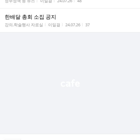
게시판명
작성자
작성시간
조회수
정부정책 등 뉴스
이일걸
24.07.26
48
한배달 총회 소집 공지
게시판명
작성자
작성시간
조회수
강의.학술행사 자료실
이일걸
24.07.26
37