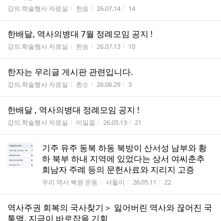
게시판명
작성자
작성시간
조회수
강의.학술행사 자료실
한송
26.07.14
14
한배달, 역사의병대 7월 정례모임 공지 !
게시판명
작성자
작성시간
조회수
강의.학술행사 자료실
한송
26.07.13
10
한자는 우리글 게시판 관련입니다.
게시판명
작성자
작성시간
조회수
강의.학술행사 자료실
흰소
26.06.29
3
한배달 , 역사의병대 정례모임 공지 !
게시판명
작성자
작성시간
조회수
강의.학술행사 자료실
이일걸
26.05.13
21
기주 유주 동북 하동 북방이 산서성 남부와 황
하 북부 하내 지역에 있었다는 상서 여씨춘추
회남자 주례 등의 문헌사료와 지리지 고증
게시판명
작성자
작성시간
조회수
우리 역사 복원 운동
사돌이
26.05.11
22
역사주권 회복의 국사찾기＞ 잃어버린 역사와 끊어진 국
통맥, 지금이 바로잡을 기회