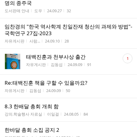
명의 종주국
게시판명
작성자
작성시간
조회수
도서판매 안내
도우
24.09.27
32
임찬경의 "한국 역사학계 친일잔재 청산의 과제와 방법"-
국학연구 27집-2023
게시판명
작성자
작성시간
조회수
자유게시판
사람...
24.09.10
28
댓
태백진훈과 천부사상 출간
1
글
게시판명
작성자
작성시간
조회수
자유게시판
김동섭
24.09.09
91
수
Re:태백진훈 책을 구할 수 있을까요?
게시판명
작성자
작성시간
조회수
자유게시판
김동섭
24.09.09
50
8.3 한배달 총회 개최 함
게시판명
작성자
작성시간
조회수
강의.학술행사 자료실
이일걸
24.08.05
84
한뱌달 총회 소집 공지 2