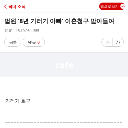
C
국내 소식
앱으로보기
A
법원 '8년 기러기 아빠' 이혼청구 받아들여
F
작
작
조
知峯
15.10.06
355
성
성
회
E
자
시
수
글
가
글
목록
댓글
0
가
간
자
자
크
크
기
기
크
작
게
게
기러기 호구
=========================================