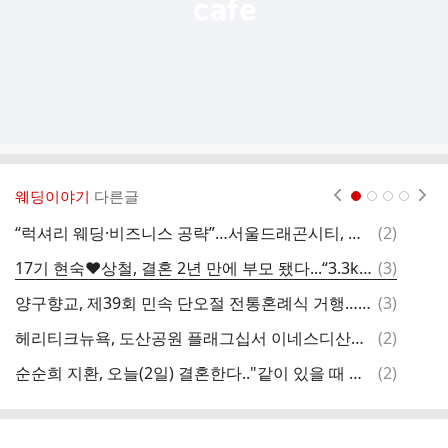
웨딩이야기
다른글
현재페이지 1
2
3
4
댓
“럭셔리 웨딩·비즈니스 공략”…서울드래곤시티, 스카이 라운지 연회장 신설
(
2
)
글
댓
17기 현숙♥상철, 결혼 2년 만에 부모 됐다...“3.3kg 아들 출산”
(
3
)
글
댓
양구향교, 제39회 민속 단오절 전통혼례식 거행…가정의 예와 지역 전통 잇다.
(
3
)
이
글
댓
헤리티크뉴욕, 도산공원 플래그십서 이네스디산토 독점 론칭 기념 트렁크쇼 성료
(
2
)
문
글
댓
순순희 지환, 오늘(2일) 결혼한다.."같이 있을 때 가장 즐거운 사람"
(
2
)
글