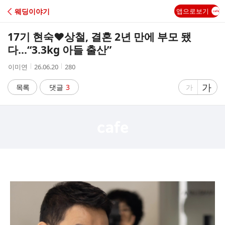
C
웨딩이야기
앱으로보기
A
17기 현숙♥상철, 결혼 2년 만에 부모 됐
F
다...“3.3kg 아들 출산”
작
작
조
이미연
26.06.20
280
E
성
성
회
자
시
수
글
가
글
목록
댓글
3
가
간
자
자
크
크
기
기
크
작
게
게