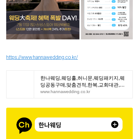
https://www.hannawedding.co.kr/
한나웨딩,웨딩홀,허니문,웨딩패키지,웨
딩공동구매,맞춤견적,한복,교회대관,웨
딩이벤트,예물,출
www.hannawedding.co.kr