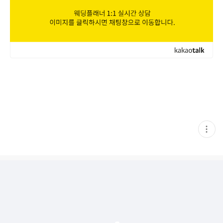
현
재
게
시
글
추
가
기
능
열
기