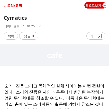
C
음악/뮤직
앱으로보기
A
Cymatics
F
작
작
조
베이비월드
15.01.26
30
성
성
회
E
자
시
수
글
가
글
목록
댓글
0
가
간
자
자
크
크
기
기
크
작
게
게
소리, 진동 그리고 육체적인 실체 사이에는 어떤 관련이
있다. 소리와 진동은 자연과 우주에서 반영된 복잡하게
얽힌 무늬형태를 창조할 수 있다.
아름다운 무늬형태는
가스 층에 있는 소리파동의 활동에 의해서 창조된 것이