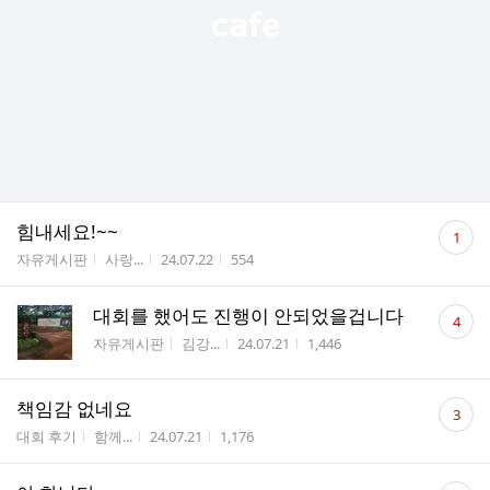
댓
힘내세요!~~
1
글
게시판명
작성자
작성시간
조회수
자유게시판
사랑...
24.07.22
554
수
댓
대회를 했어도 진행이 안되었을겁니다
4
글
게시판명
작성자
작성시간
조회수
자유게시판
김강...
24.07.21
1,446
수
댓
책임감 없네요
3
글
게시판명
작성자
작성시간
조회수
대회 후기
함께...
24.07.21
1,176
수
댓