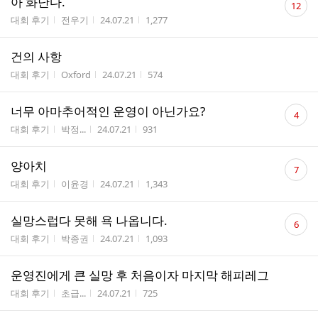
아 화난다.
12
글
게시판명
작성자
작성시간
조회수
대회 후기
전우기
24.07.21
1,277
수
건의 사항
게시판명
작성자
작성시간
조회수
대회 후기
Oxford
24.07.21
574
댓
너무 아마추어적인 운영이 아닌가요?
4
글
게시판명
작성자
작성시간
조회수
대회 후기
박정...
24.07.21
931
수
댓
양아치
7
글
게시판명
작성자
작성시간
조회수
대회 후기
이윤경
24.07.21
1,343
수
댓
실망스럽다 못해 욕 나옵니다.
6
글
게시판명
작성자
작성시간
조회수
대회 후기
박종권
24.07.21
1,093
수
운영진에게 큰 실망 후 처음이자 마지막 해피레그
게시판명
작성자
작성시간
조회수
대회 후기
초급...
24.07.21
725