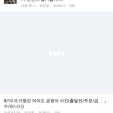
수
게시판명
작성자
작성시간
조회수
대회 후기
최성윤
24.08.12
346
댓
8/10 뜨거웠던 여의도 공원의 사진(출발전/주로/급
1
글
수/피니시)
수
게시판명
작성자
작성시간
조회수
자유게시판
석재훈
24.08.11
150