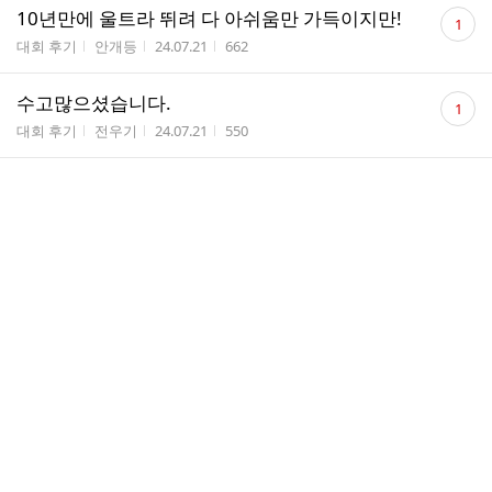
댓
10년만에 울트라 뛰려 다 아쉬움만 가득이지만!
1
글
게시판명
작성자
작성시간
조회수
대회 후기
안개등
24.07.21
662
수
댓
수고많으셨습니다.
1
글
게시판명
작성자
작성시간
조회수
대회 후기
전우기
24.07.21
550
수
갑작스러운 취소통보 듣고 중얼중얼
게시판명
작성자
작성시간
조회수
대회 후기
happ...
24.07.21
691
뭐 꼴려요? 글 삭제를??
게시판명
작성자
작성시간
조회수
대회 후기
천길효
24.07.20
730
힘 내십시요
게시판명
작성자
작성시간
조회수
대회 후기
앙마
24.07.20
432
연기 하라고 했더니..
게시판명
작성자
작성시간
조회수
대회 후기
천길효
24.07.20
644