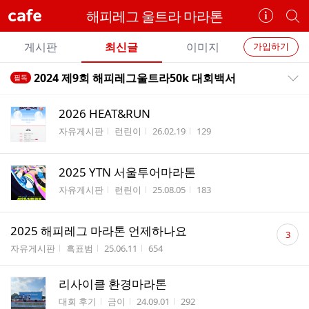
cafe
해피레그 울트라 마라톤
카
개
페
별
개
정
카
게시판
최신글
이미지
가입하기
보
별
페
전
전
보
검
2024 제9회 해피레그울트라50k 대회백서
필독
카
공지목록 펼치기/접기
체
기
색
체
페
글
글
2026 HEAT&RUN
리
메
게시판명
작성자
작성시간
조회수
자유게시판
런린이
26.02.19
129
스
뉴
트
2025 YTN 서울투어마라톤
게시판명
작성자
작성시간
조회수
자유게시판
런린이
25.08.05
183
댓
2025 해피레그 마라톤 언제하나요
3
글
게시판명
작성자
작성시간
조회수
자유게시판
흑표범
25.06.11
654
수
리사이클 환경마라톤
게시판명
작성자
작성시간
조회수
대회 후기
금이
24.09.01
292