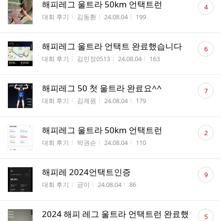
댓
해피레그 울트라 50km 언택트런
4
글
게시판명
작성자
작성시간
조회수
대회 후기
김동환
24.08.04
199
수
댓
해피레그 울트라 언택트 완료했습니다
6
글
게시판명
작성자
작성시간
조회수
대회 후기
김민정0513
24.08.04
163
수
댓
해피레그 50 첫 울트라 완료요^^
7
글
게시판명
작성자
작성시간
조회수
대회 후기
김계원
24.08.04
179
수
댓
해피레그 울트라 50km 언택트런
2
글
게시판명
작성자
작성시간
조회수
대회 후기
박권순
24.08.04
110
수
댓
해피레 2024언택트인증
9
글
게시판명
작성자
작성시간
조회수
대회 후기
금이
24.08.04
86
수
댓
2024 해피 레그 울트라 언택트런 완료했
5
글