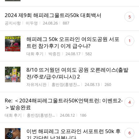
댓
2024 제9회 해피레그울트라50k 대회백서
5
글
게시판명
작성자
작성시간
조회수
공지사항
이두영
24.08.26
887
수
댓
해피레그 50k 오프라인 여의도공원 서포
1
글
트런 참가후기 이게 급수냐?
수
게시판명
작성자
작성시간
조회수
대회 후기
박종진
24.08.17
582
8/10 뜨거웠던 여의도 공원 오른레이스(출발
전/주로/급수/피니시) 2
게시판명
작성자
작성시간
조회수
자유게시판
홍반장(홍병찬...
24.08.13
260
댓
Re: ＜2024해피레그울트라50K언택트런: 이벤트2-
4
글
＞발송완료
수
게시판명
작성자
작성시간
조회수
대회 후기
홍반장(홍병찬...
24.08.12
186
댓
이번 해피레그 오프라인 서포트런 50k 후
6
글
기 간단히 남겨봅니다.