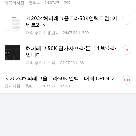
게시판명
작성자
작성시간
조회수
자유게시판
달려...
24.07.27
597
댓
＜2024해피레그울트라50K언택트런: 이
1
글
벤트2- ＞
수
게시판명
작성자
작성시간
조회수
대회 후기
홍반...
24.07.24
750
댓
해피레그 50K 참가자 마라톤114 박소라
6
글
입니다~
수
게시판명
작성자
작성시간
조회수
대회 후기
소라
24.07.23
881
댓
＜2024해피레그울트라50K 언택트대회 OPEN ＞
100
글
게시판명
작성자
작성시간
조회수
공지사항
홍반...
24.07.22
1,540
수