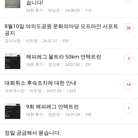
습니다!
수
게시판명
작성자
작성시간
조회수
대회 후기
박상준
24.08.03
113
댓
8월10일 여의도공원 문화의마당 오프라인 서포트
36
글
공지
수
게시판명
작성자
작성시간
조회수
공지사항
이두영
24.07.31
930
댓
해피레그 울트라 50km 언택트런
3
글
게시판명
작성자
작성시간
조회수
대회 후기
정근희
24.07.30
231
수
댓
대회취소 후속조치에 대한 안내
14
글
게시판명
작성자
작성시간
조회수
자유게시판
이두영
24.07.29
1,023
수
댓
9회 해피레그 언택트런
1
글
게시판명
작성자
작성시간
조회수
대회 후기
정은영
24.07.29
198
수
정말 궁금해서 묻습니다.