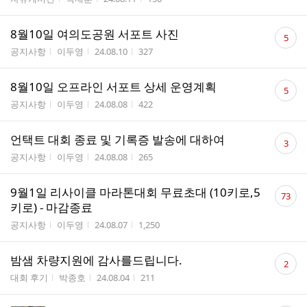
댓
8월10일 여의도공원 서포트 사진
5
글
게시판명
작성자
작성시간
조회수
공지사항
이두영
24.08.10
327
수
댓
8월10일 오프라인 서포트 상세 운영계획
5
글
게시판명
작성자
작성시간
조회수
공지사항
이두영
24.08.08
422
수
댓
언택트 대회 종료 및 기록증 발송에 대하여
3
글
게시판명
작성자
작성시간
조회수
공지사항
이두영
24.08.08
265
수
댓
9월1일 리사이클 마라톤대회 무료초대 (10키로,5
73
글
키로) - 마감종료
수
게시판명
작성자
작성시간
조회수
공지사항
이두영
24.08.07
1,250
댓
밤샘 차량지원에 감사를드립니다.
2
글
게시판명
작성자
작성시간
조회수
대회 후기
박종호
24.08.04
211
수