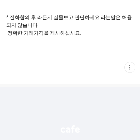
* 전화합의 후 라든지 실물보고 판단하세요.라는말은 허용
되지 않습니다.
정확한 거래가격을 제시하십시요.
현
재
게
시
글
추
가
기
능
열
기