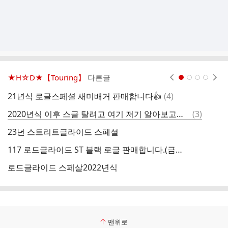
★H☆D★【Touring】
다른글
현재페이지 1
2
3
4
댓
21년식 로글스페셜 새미배거 판매합니다👍
(
4
)
글
댓
2020년식 이후 스글 탈려고 여기 저기 알아보고있습니다.
(
3
)
2
글
23년 스트리트글라이드 스페셜
117 로드글라이드 ST 블랙 로글 판매합니다.(금액다운)
로드글라이드 스페살2022년식
울
맨위로