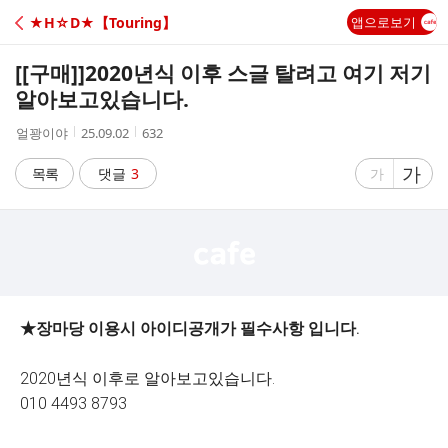
C
★H☆D★【Touring】
앱으로보기
A
[[구매]]
2020년식 이후 스글 탈려고 여기 저기
F
알아보고있습니다.
작
작
조
얼꽝이야
25.09.02
632
E
성
성
회
자
시
수
글
가
글
목록
댓글
3
가
간
자
자
크
크
기
기
크
작
게
게
★장마당 이용시 아이디공개가 필수사항 입니다.
2020년식 이후로 알아보고있습니다.
010 4493 8793