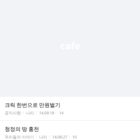
크릭 한번으로 만원벌기
게시판명
작성자
작성시간
조회수
공지사항
나리
14.09.18
14
청정의 땅 홍천
게시판명
작성자
작성시간
조회수
우리들의 이야기
나리
14.08.27
10