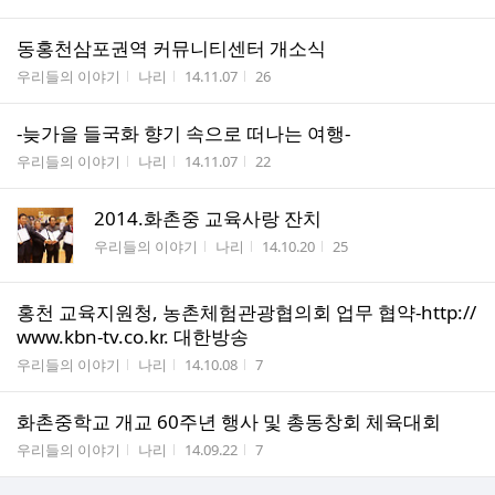
동홍천삼포권역 커뮤니티센터 개소식
게시판명
작성자
작성시간
조회수
우리들의 이야기
나리
14.11.07
26
-늦가을 들국화 향기 속으로 떠나는 여행-
게시판명
작성자
작성시간
조회수
우리들의 이야기
나리
14.11.07
22
2014.화촌중 교육사랑 잔치
게시판명
작성자
작성시간
조회수
우리들의 이야기
나리
14.10.20
25
홍천 교육지원청, 농촌체험관광협의회 업무 협약-http://
www.kbn-tv.co.kr. 대한방송
게시판명
작성자
작성시간
조회수
우리들의 이야기
나리
14.10.08
7
화촌중학교 개교 60주년 행사 및 총동창회 체육대회
게시판명
작성자
작성시간
조회수
우리들의 이야기
나리
14.09.22
7