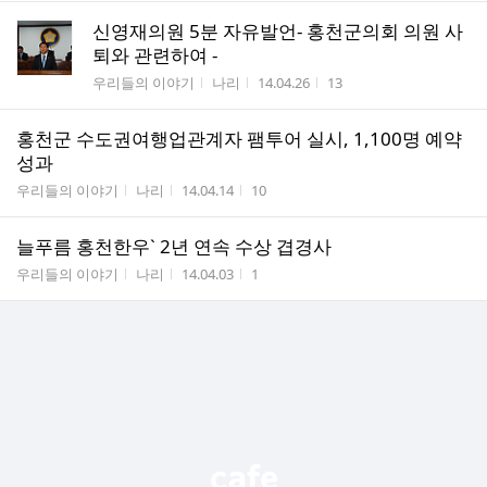
신영재의원 5분 자유발언- 홍천군의회 의원 사
퇴와 관련하여 -
게시판명
작성자
작성시간
조회수
우리들의 이야기
나리
14.04.26
13
홍천군 수도권여행업관계자 팸투어 실시, 1,100명 예약
성과
게시판명
작성자
작성시간
조회수
우리들의 이야기
나리
14.04.14
10
늘푸름 홍천한우` 2년 연속 수상 겹경사
게시판명
작성자
작성시간
조회수
우리들의 이야기
나리
14.04.03
1