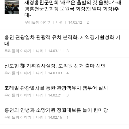
재경홍천군민회 ‘새로운 출발의 깃 올렸다’ -재
경홍천군민회장 문원국 회장(엔알디 회장)추
대-
게시판명
작성자
작성시간
조회수
우리들의 이야기
나리
14.03.12
2
홍천 관광열차 관광객 유치 본격화, 지역경기활성화 기
대
게시판명
작성자
작성시간
조회수
우리들의 이야기
나리
14.03.11
3
신도현 郡 기획감사실장, 도의원 선거 출마 선언
게시판명
작성자
작성시간
조회수
우리들의 이야기
나리
14.03.03
4
코레일 관광열차를 통한 관광객유치 팸투어 실시
게시판명
작성자
작성시간
조회수
우리들의 이야기
나리
14.02.21
3
홍천의 안녕과 소망기원 정월대보름 놀이 한마당
게시판명
작성자
작성시간
조회수
우리들의 이야기
나리
14.02.16
1