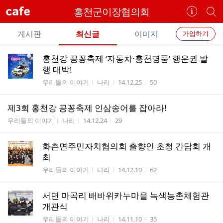
cafe
홍천군이장협의회
카
개
페
별
개
정
카
게시판
최신글
이미지
가입하기
보
별
페
전
전
보
검
홍천강 꽁꽁축제 ‘자동차·홍천명품’ 행운권 발
카
체
기
색
체
행 대박!
페
글
글
게시판명
작성자
작성시간
조회수
우리들의 이야기
나리
14.12.25
50
리
메
스
뉴
제3회 홍천강 꽁꽁축제 인삼송어를 잡아라!
트
게시판명
작성자
작성시간
조회수
우리들의 이야기
나리
14.12.24
29
화촌면주민자치협의회 출향인 초청 간담회 개
최
게시판명
작성자
작성시간
조회수
우리들의 이야기
나리
14.12.10
62
서면 마곡리 배바위카누마을 녹색농촌체험관
개관식
게시판명
작성자
작성시간
조회수
우리들의 이야기
나리
14.11.10
35