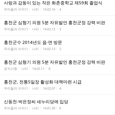
사랑과 감동이 있는 작은 화촌중학교 제59회 졸업식
게시판명
작성자
작성시간
조회수
우리들의 이야기
나리
14.02.16
4
홍천군 심형기 의원 5분 자유발언 홍천군정 강력 비판
게시판명
작성자
작성시간
조회수
우리들의 이야기
나리
14.02.13
3
홍천군수 2014년도 읍·면 방문
게시판명
작성자
작성시간
조회수
우리들의 이야기
나리
14.02.13
2
홍천군 심형기 의원 5분 자유발언 홍천군정 강력 비판
게시판명
작성자
작성시간
조회수
공지사항
나리
14.02.11
8
홍천군, 전통5일장 활성화 대책마련 시급
게시판명
작성자
작성시간
조회수
우리들의 이야기
나리
14.02.07
4
신동천‧박은정씨 새누리당에 입당
게시판명
작성자
작성시간
조회수
우리들의 이야기
나리
14.01.30
6