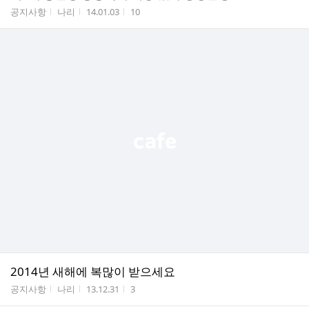
게시판명
작성자
작성시간
조회수
공지사항
나리
14.01.03
10
2014년 새해에 복많이 받으세요
게시판명
작성자
작성시간
조회수
공지사항
나리
13.12.31
3