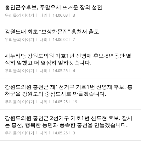
홍천군수후보, 주말유세 뜨거운 장외 설전
게시판명
작성자
작성시간
조회수
우리들의 이야기
나리
14.06.03
3
강원도내 최초 “보상화문전” 홍천서 출토
게시판명
작성자
작성시간
조회수
우리들의 이야기
나리
14.06.02
7
새누리당 강원도의원 기호1번 신영재 후보-8년동안 열
심히 일했고 더 열심히 일하겟습니다.
게시판명
작성자
작성시간
조회수
우리들의 이야기
나리
14.05.25
4
강원도의원 홍천군 제1선거구 기호1번 신영재 후보. 홍
천군을 강원도의 중심도시로 만들겠습니다.
게시판명
작성자
작성시간
조회수
우리들의 이야기
나리
14.05.25
19
강원도의원 홍천군 2선거구 기호1번 신도현 후보. 잘사
는 홍천, 행복한 농민과 풍족한 홍천을 만들겠습니다.
게시판명
작성자
작성시간
조회수
우리들의 이야기
나리
14.05.25
3