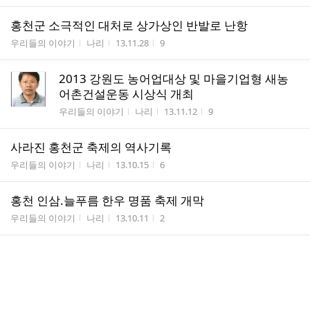
홍천군 소극적인 대처로 상가상인 반발로 난항
게시판명
작성자
작성시간
조회수
우리들의 이야기
나리
13.11.28
9
2013 강원도 농어업대상 및 마을기업형 새농
어촌건설운동 시상식 개최
게시판명
작성자
작성시간
조회수
우리들의 이야기
나리
13.11.12
9
사라진 홍천군 축제의 역사기록
게시판명
작성자
작성시간
조회수
우리들의 이야기
나리
13.10.15
6
홍천 인삼.늘푸름 한우 명품 축제 개막
게시판명
작성자
작성시간
조회수
우리들의 이야기
나리
13.10.11
2
홍천읍, 제17회 노인의날 어르신 한마당축제
게시판명
작성자
작성시간
조회수
공지사항
나리
13.10.01
5
화합과 친목의 한마당 화촌면 제17회 노인의 날 기념