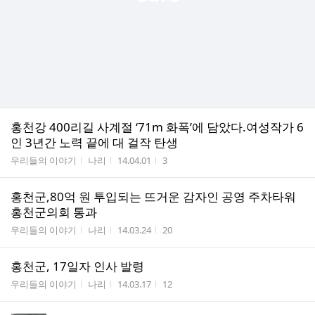
홍천강 400리길 사계절 ‘71m 화폭’에 담았다.여성작가 6
인 3년간 노력 끝에 대 걸작 탄생
게시판명
작성자
작성시간
조회수
우리들의 이야기
나리
14.04.01
3
홍천군,80억 원 투입되는 뜨거운 감자인 공영 주차타워
홍천군의회 통과
게시판명
작성자
작성시간
조회수
우리들의 이야기
나리
14.03.24
20
홍천군, 17일자 인사 발령
게시판명
작성자
작성시간
조회수
우리들의 이야기
나리
14.03.17
12