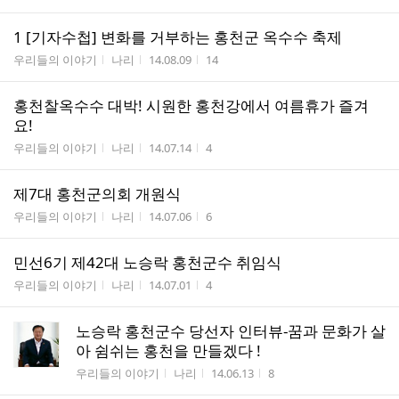
1 [기자수첩] 변화를 거부하는 홍천군 옥수수 축제
게시판명
작성자
작성시간
조회수
우리들의 이야기
나리
14.08.09
14
홍천찰옥수수 대박! 시원한 홍천강에서 여름휴가 즐겨
요!
게시판명
작성자
작성시간
조회수
우리들의 이야기
나리
14.07.14
4
제7대 홍천군의회 개원식
게시판명
작성자
작성시간
조회수
우리들의 이야기
나리
14.07.06
6
민선6기 제42대 노승락 홍천군수 취임식
게시판명
작성자
작성시간
조회수
우리들의 이야기
나리
14.07.01
4
노승락 홍천군수 당선자 인터뷰-꿈과 문화가 살
아 쉼쉬는 홍천을 만들겠다 !
게시판명
작성자
작성시간
조회수
우리들의 이야기
나리
14.06.13
8