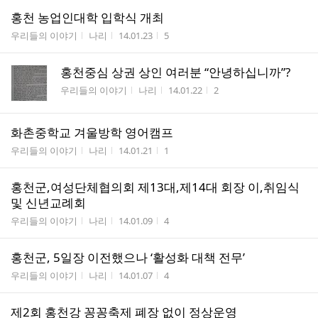
홍천 농업인대학 입학식 개최
게시판명
작성자
작성시간
조회수
우리들의 이야기
나리
14.01.23
5
홍천중심 상권 상인 여러분 “안녕하십니까”?
게시판명
작성자
작성시간
조회수
우리들의 이야기
나리
14.01.22
2
화촌중학교 겨울방학 영어캠프
게시판명
작성자
작성시간
조회수
우리들의 이야기
나리
14.01.21
1
홍천군,여성단체협의회 제13대,제14대 회장 이,취임식
및 신년교례회
게시판명
작성자
작성시간
조회수
우리들의 이야기
나리
14.01.09
4
홍천군, 5일장 이전했으나 ‘활성화 대책 전무’
게시판명
작성자
작성시간
조회수
우리들의 이야기
나리
14.01.07
4
제2회 홍천강 꽁꽁축제 폐장 없이 정상운영