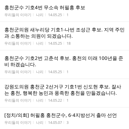
홍천군수 기호4번 무소속 허필홍 후보
게시판명
작성자
작성시간
조회수
우리들의 이야기
나리
14.05.25
1
홍천군의원 새누리당 기호1-나번 조성근 후보. 지역 주민
과 소통하는 의원이 되겠습니다.
게시판명
작성자
작성시간
조회수
우리들의 이야기
나리
14.05.25
18
홍천군수 기호2번 고춘석 후보. 홍천의 미래 100년을 준
비 하겠습니다.
게시판명
작성자
작성시간
조회수
우리들의 이야기
나리
14.05.25
1
강원도의원 홍천군 2선거구 기호1번 신도현 후보. 잘사
는 홍천, 행복한 농민과 풍족한 홍천을 만들겠습니다.
게시판명
작성자
작성시간
조회수
우리들의 이야기
나리
14.05.22
1
[정치/의회] 허필홍 홍천군수, 6·4지방선거 출마 선언
게시판명
작성자
작성시간
조회수
우리들의 이야기
나리
14.05.07
3