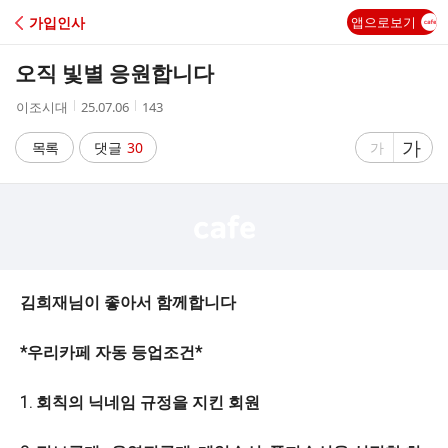
C
가입인사
앱으로보기
A
오직 빛별 응원합니다
F
작
작
조
이조시대
25.07.06
143
성
성
회
E
자
시
수
글
가
글
목록
댓글
30
가
간
자
자
크
크
기
기
크
작
게
게
김희재님이 좋아서 함께합니다
*우리카페 자동 등업조건*
1. 회칙의 닉네임 규정을 지킨 회원