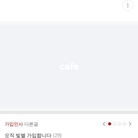
현
재
게
시
글
추
가
기
능
열
기
가입인사
다른글
현재페이지 1
2
3
4
댓
오직 빛별 가입합니다
(
29
)
오