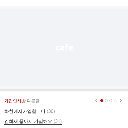
시
글
추
가
기
능
열
기
가입인사방
다른글
현재페이지 1
2
3
4
댓
화천에서가입합니다
(
30
)
글
댓
김희재 좋아서 가입해요
(
31
)
여
글