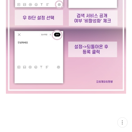
현
재
게