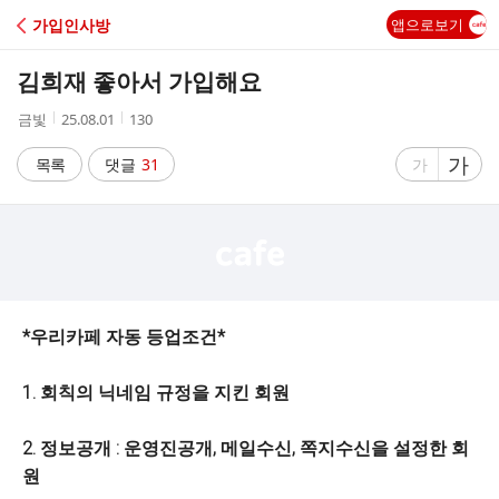
C
가입인사방
앱으로보기
A
김희재 좋아서 가입해요
F
작
작
조
금빛
25.08.01
130
성
성
회
E
자
시
수
글
가
글
목록
댓글
31
가
간
자
자
크
크
기
기
크
작
게
게
*우리카페 자동 등업조건*
1. 회칙의 닉네임 규정을 지킨 회원
2. 정보공개 : 운영진공개, 메일수신, 쪽지수신을 설정한 회
원