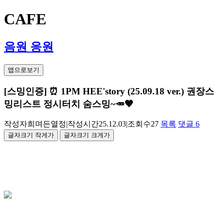
CAFE
음원 응원
앱으로보기
[스밍인증] ⏰️ 1PM HEE'story (25.09.18 ver.) 권장스
밍리스트 정시터치 숨스밍~🥕🧡
작성자
희며든열정
|
작성시간
25.12.03
|
조회수
27
목록
댓글
6
글자크기 작게
가
글자크기 크게
가