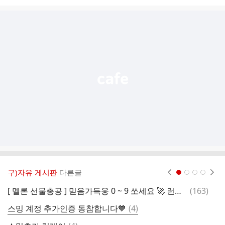
시
글
추
가
기
능
열
기
구)자유 게시판
다른글
현재페이지 1
2
3
4
댓
[ 멜론 선물총공 ] 믿음가득웅 0 ~ 9 쏘세요 🚀 런던보이, 폴라로이드 2곡 보내주세요~
(
163
)
멜
글
댓
스밍 계정 추가인증 동참합니다💙
(
4
)
스
글