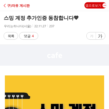
C
구)자유 게시판
앱으로보기
A
스밍 계정 추가인증 동참합니다💙
F
작
작
조
우리는하나다(서울)
22.11.27
237
성
성
회
E
자
시
수
글
가
글
목록
댓글
4
가
간
자
자
크
크
기
기
크
작
게
게