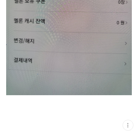
현
재
게