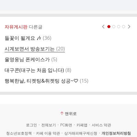
자유게시판
다른글
현재페이지 1
2
3
4
댓
들꽃이 될게요 🎶
(
36
)
섬
글
댓
시계보면서 방송보기는
(
20
)

글
댓
울영웅님 폰케이스가
(
5
)
1
글
댓
대구콘(대구는 처음 입니다)
(
8
)
(
글
댓
행복한날, 티켓팅&취켓팅 성공~♡
(
15
)
글
맨위로
로그인
전체보기
PC화면
카페앱
서비스 약관
청소년보호정책
카페 이용 약관
상거래피해구제신청
개인정보처리방침