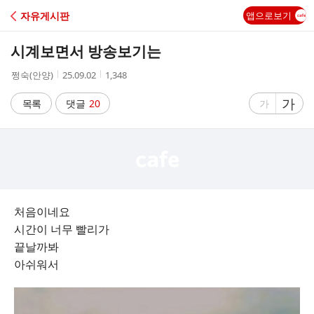
C
자유게시판
앱으로보기
A
시계보면서 방송보기는
F
작
작
조
쩡숙(안양)
25.09.02
1,348
성
성
회
E
자
시
수
글
가
글
목록
댓글
20
가
간
자
자
크
크
기
기
크
작
게
게
처음이네요
시간이 너무 빨리가
끝날까봐
아쉬워서