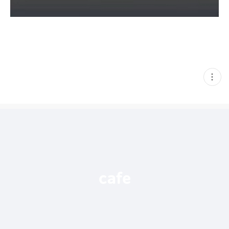
현
재
게
시
글
추
가
기
능
열
기