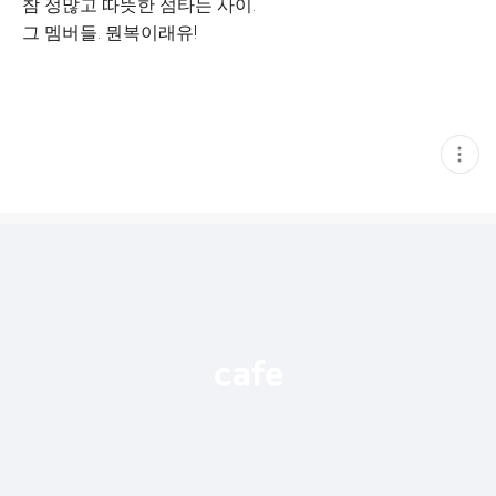
참 정많고 따뜻한 섬타는 사이.
그 멤버들. 뭔복이래유!
현
재
게
시
글
추
가
기
능
열
기