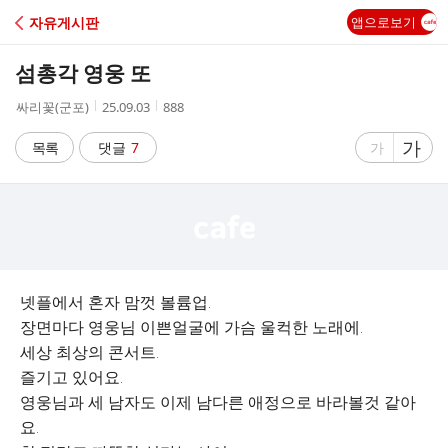
C
자유게시판
앱으로보기
A
섬총각 영웅 또
F
작
작
조
싸리꽃(군포)
25.09.03
888
성
성
회
E
자
시
수
글
가
글
목록
댓글
7
가
간
자
자
크
크
기
기
크
작
게
게
넷플에서 혼자 맘껏 볼륨업.
장면마다 영웅님 이쁜얼굴에 가슴 울컥한 노래에.
세상 최상의 콘서트.
즐기고 있어요.
영웅님과 세 남자도 이제 남다른 애정으로 바라볼것 같아
요.