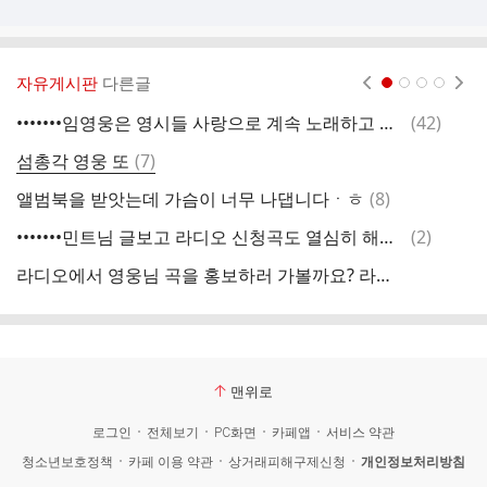
자유게시판
다른글
현재페이지 1
2
3
4
댓
•••••••임영웅은 영시들 사랑으로 계속 노래하고 계십니다. 우리도...💥🙏💥••••••••
(
42
)
글
댓
섬총각 영웅 또
(
7
)
글
댓
앨범북을 받앗는데 가슴이 너무 나댑니다ㆍㅎ
(
8
)
글
댓
•••••••민트님 글보고 라디오 신청곡도 열심히 해봐요!!...💥🙏💥•••••••
(
2
)
멜
글
라디오에서 영웅님 곡을 홍보하러 가볼까요? 라디오 go go!
이
맨위로
로그인
전체보기
PC화면
카페앱
서비스 약관
청소년보호정책
카페 이용 약관
상거래피해구제신청
개인정보처리방침