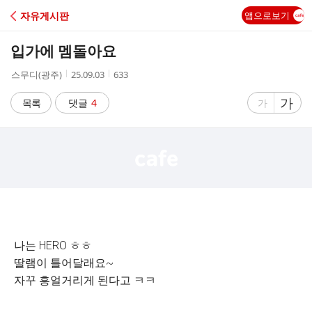
C
자유게시판
앱으로보기
A
입가에 멤돌아요
F
작
작
조
스무디(광주)
25.09.03
633
성
성
회
E
자
시
수
글
가
글
목록
댓글
4
가
간
자
자
크
크
기
기
크
작
게
게
나는 HERO ㅎㅎ
딸램이 틀어달래요~
자꾸 흥얼거리게 된다고 ㅋㅋ