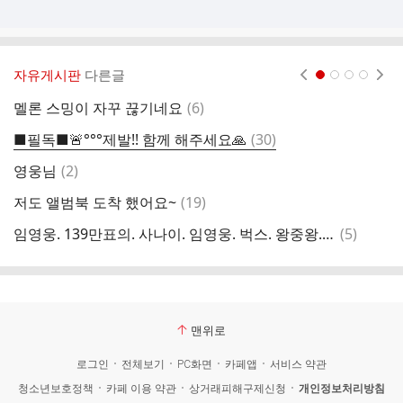
자유게시판
다른글
현재페이지 1
2
3
4
댓
멜론 스밍이 자꾸 끊기네요
(
6
)
순
글
댓
■필독■🚨°°°제발!! 함께 해주세요🙏
(
30
)
용
글
댓
영웅님
(
2
)
2
글
댓
저도 앨범북 도착 했어요~
(
19
)
글
댓
임영웅. 139만표의. 사나이. 임영웅. 벅스. 왕중왕. 싹쓸이. 응원합니다
(
5
)
영
글
맨위로
로그인
전체보기
PC화면
카페앱
서비스 약관
청소년보호정책
카페 이용 약관
상거래피해구제신청
개인정보처리방침