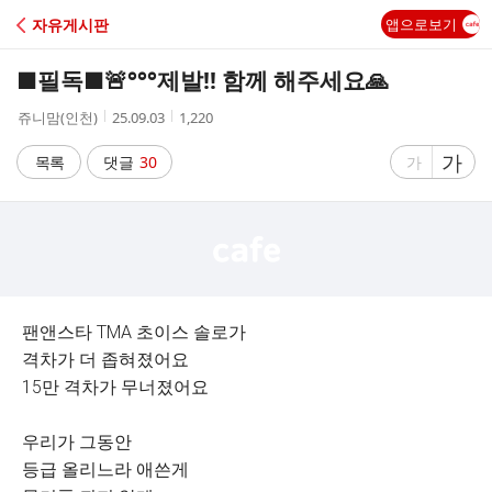
C
자유게시판
앱으로보기
A
■필독■🚨°°°제발!! 함께 해주세요🙏
F
작
작
조
쥬니맘(인천)
25.09.03
1,220
성
성
회
E
자
시
수
글
가
글
목록
댓글
30
가
간
자
자
크
크
기
기
크
작
게
게
팬앤스타 TMA 초이스 솔로가
격차가 더 좁혀졌어요
15만 격차가 무너졌어요
우리가 그동안
등급 올리느라 애쓴게