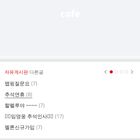
자유게시판
다른글
현재페이지 1
2
3
4
댓
맵핑질문요
(
7
)
글
댓
추석연휴
(
8
)
긴
글
댓
할렐루야 ~~~~
(
7
)
글
댓
🙇‍♂️임영웅 추석인사🙇‍♂️
(
17
)
글
댓
멜론신규가입
(
7
)
글