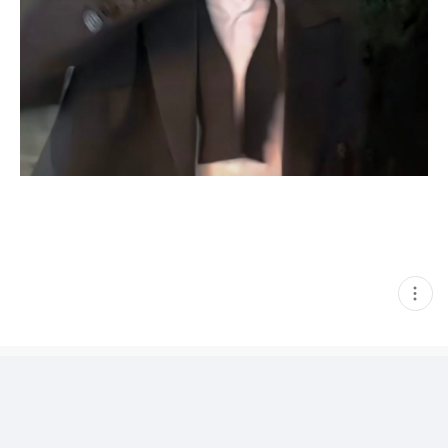
현
재
게
시
글
추
가
기
능
열
기