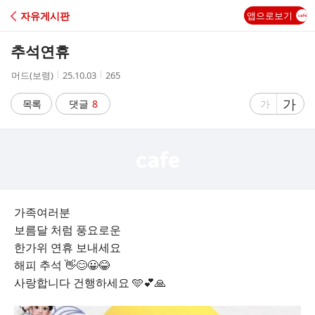
C
자유게시판
앱으로보기
A
추석연휴
F
작
작
조
머드(보령)
25.10.03
265
성
성
회
E
자
시
수
글
가
글
목록
댓글
8
가
간
자
자
크
크
기
기
크
작
게
게
가족여러분
보름달 처럼 풍요로운
한가위 연휴 보내세요
해피 추석 👋😊😀😂
사랑합니다 건행하세요 🩵💕🙏