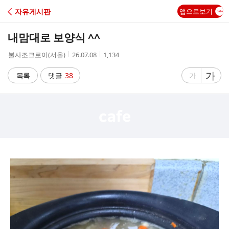
C
자유게시판
앱으로보기
A
내맘대로 보양식 ^^
F
작
작
조
불사조크로이(서울)
26.07.08
1,134
성
성
회
E
자
시
수
글
가
글
목록
댓글
38
가
간
자
자
크
크
기
기
크
작
게
게