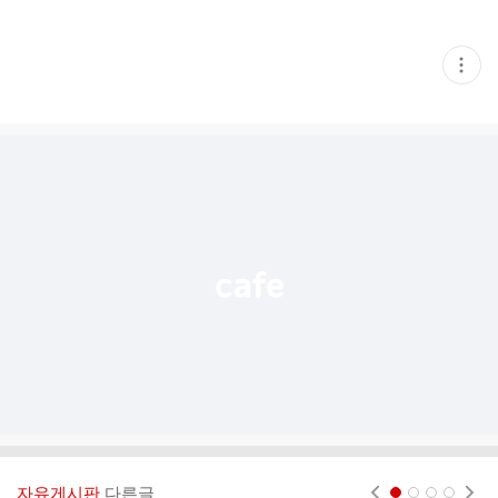
현
재
게
시
글
추
가
기
능
열
기
자유게시판
다른글
현재페이지 1
2
3
4