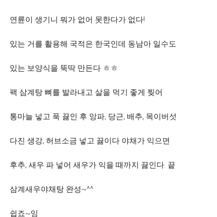
연륜이 생기니 뭐가 없어 못한다가 없다!
있는 거를 활용해 국적은 한국인데 동남아 일수도
있는 보양식을 뚝딱 만든다 ㅎㅎ
팩 삼계탕 뼈를 발라내고 살을 먹기 좋게 찢어
통마늘 넣고 푹 끓인 후 앙파, 당근, 배추, 목이버섯
다진 생강, 허브소금 넣고 끓이다 야채가 익으면
후추, 새우 파 넣어 새우가 익을 때까지 끓인다. 끝
삼계새우야채탕 완성~^^
쉽죠~잉