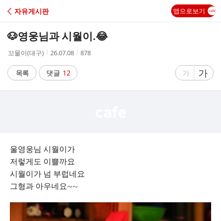
C
자유게시판
앱으로보기
A
🐶영웅님과 시월이.😂
F
작
작
조
꼬물이(대구)
26.07.08
878
성
성
회
E
자
시
수
글
가
글
목록
댓글
12
가
간
자
자
크
크
기
기
크
작
게
게
울영웅님 시월이가
저렇게도 이쁠까요
시월이가 넘 부럽네요
그형과 아우네요~~