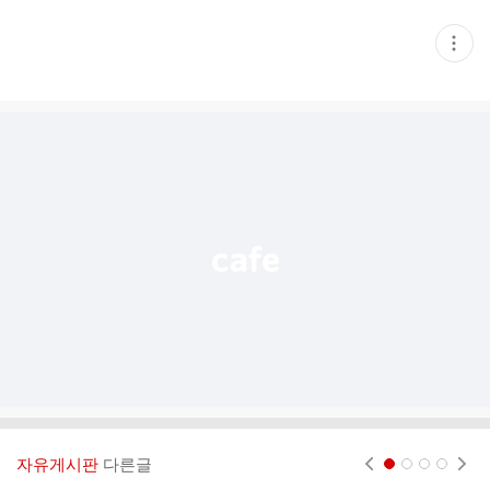
현
재
게
시
글
추
가
기
능
열
기
자유게시판
다른글
현재페이지 1
2
3
4