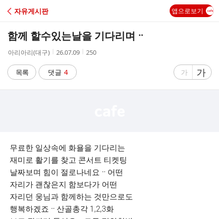
C
자유게시판
앱으로보기
A
함께 할수있는날을 기다리며ᆢ
F
작
작
조
아리아리(대구)
26.07.09
250
성
성
회
E
자
시
수
글
가
글
목록
댓글
4
가
간
자
자
크
크
기
기
크
작
게
게
무료한 일상속에 화욜을 기다리는
재미로 활기를 찾고 콘서트 티켓팅
날짜보며 힘이 절로나네요ᆢ어떤
자리가 괜찮은지 함보다가 어떤
자리던 웅님과 함께하는 것만으로도
행복하겠죠ᆢ산골총각 1,2,3화