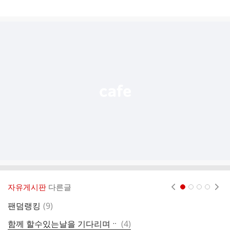
게
시
글
추
가
기
능
열
기
자유게시판
다른글
현재페이지 1
2
3
4
댓
팬덤랭킹
(
9
)
글
댓
함께 할수있는날을 기다리며ᆢ
(
4
)
어