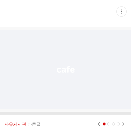
현
재
게
시
글
추
가
기
능
열
기
자유게시판
다른글
현재페이지 1
2
3
4