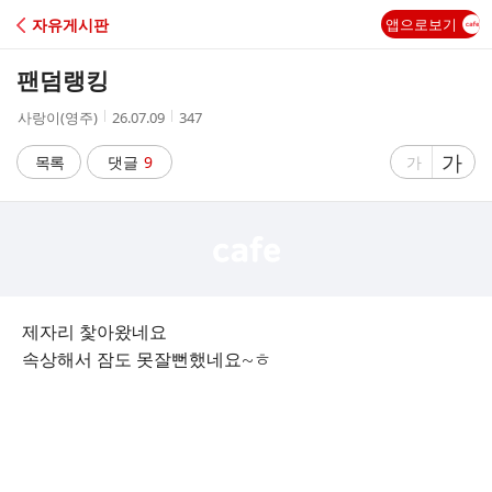
C
자유게시판
앱으로보기
A
팬덤랭킹
F
작
작
조
사랑이(영주)
26.07.09
347
성
성
회
E
자
시
수
글
가
글
목록
댓글
9
가
간
자
자
크
크
기
기
크
작
게
게
제자리 찿아왔네요
속상해서 잠도 못잘뻔했네요~ㅎ